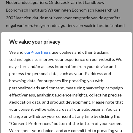
Nederlandse agrariërs. Onderzoek van het Landbouw
Economisch Instituut/Wageningen Economisch Research uit
2002 laat zien dat de motieven voor emigratie van de agrariërs
nogal variëren. Emigrerende agrariërs zien vaak in het buitenland
grotere kansen voor de ontwikkeling van het bedrijf. Daarnaast
We value your privacy
worden zij mede aangetrokken door lagere prijzen. Het is niet
bekend of de omliggende landen ook last hebben van
We and
our 4 partners
use cookies and other tracking
emigrerende agrariërs.
technologies to improve your experience on our website. We
may store and/or access information from your device and
Bron:
Agri Holland
process the personal data, such as your IP address and
Aanbevolen voor jou!
browsing data, for purposes like providing you with
personalized ads and content, measuring marketing campaign
effectiveness, analyzing audience insights, collecting precise
ForFarmers ziet volume en
geolocation data, and product development. Please note that
marktaandeel groeien in
your consent will be valid across all our subdomains. You can
krimpende Nederlandse
change or withdraw your consent at any time by clicking the
markt
“Consent Preferences” button at the bottom of your screen.
We respect your choices and are committed to providing you