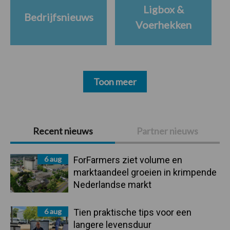
Ligbox &
Bedrijfsnieuws
Voerhekken
Toon meer
Primaire
Recent nieuws
Partner nieuws
Sidebar
6 aug
ForFarmers ziet volume en
marktaandeel groeien in krimpende
Nederlandse markt
6 aug
Tien praktische tips voor een
langere levensduur