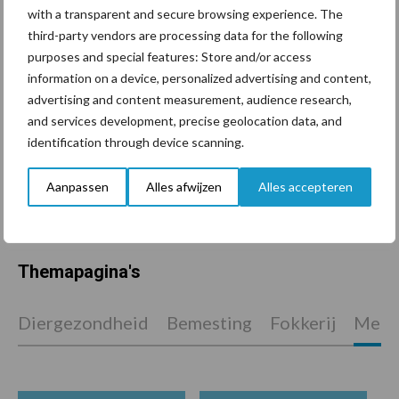
with a transparent and secure browsing experience. The
Tien praktische tips voor
een langere levensduur
third-party vendors are processing data for the following
purposes and special features: Store and/or access
information on a device, personalized advertising and content,
advertising and content measurement, audience research,
and services development, precise geolocation data, and
“Vraag naar praktische
identification through device scanning.
hygieneoplossingen is in
Polen groter dan ooit”
Aanpassen
Alles afwijzen
Alles accepteren
Themapagina's
Diergezondheid
Bemesting
Fokkerij
Melkv