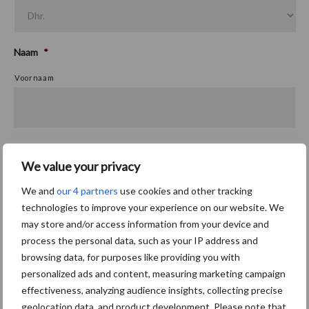
Naam
*
Voornaam
Achternaam
We value your privacy
We and
our 4 partners
use cookies and other tracking
technologies to improve your experience on our website. We
Adres
*
may store and/or access information from your device and
process the personal data, such as your IP address and
Straat + huisnummer
browsing data, for purposes like providing you with
personalized ads and content, measuring marketing campaign
effectiveness, analyzing audience insights, collecting precise
geolocation data, and product development. Please note that