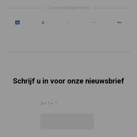
Footer
Onze brandpartners
Schrijf u in voor onze nieuwsbrief
3 + 7 =
*