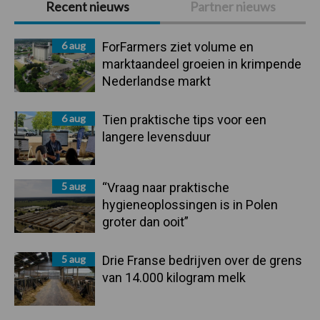
Recent nieuws
Partner nieuws
Sidebar
6 aug
ForFarmers ziet volume en
marktaandeel groeien in krimpende
Nederlandse markt
6 aug
Tien praktische tips voor een
langere levensduur
5 aug
“Vraag naar praktische
hygieneoplossingen is in Polen
groter dan ooit”
5 aug
Drie Franse bedrijven over de grens
van 14.000 kilogram melk