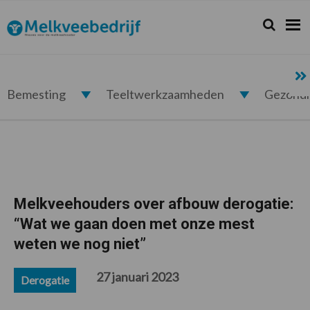
Spring
Door
Spring
Spring
naar
naar
naar
naar
Zoeken...
Zoek
Melkveebedrijf.nl
de
de
de
de
hoofdnavigatie
hoofd
eerste
voettekst
inhoud
sidebar
Bemesting
Teeltwerkzaamheden
Gezond
Melkveehouders over afbouw derogatie:
“Wat we gaan doen met onze mest
weten we nog niet”
27 januari 2023
Derogatie