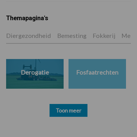
Themapagina's
Diergezondheid
Bemesting
Fokkerij
Melkv
Derogatie
Fosfaatrechten
Toon meer
Primaire