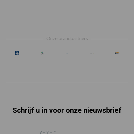
Footer
Onze brandpartners
Schrijf u in voor onze nieuwsbrief
9 + 9 =
*