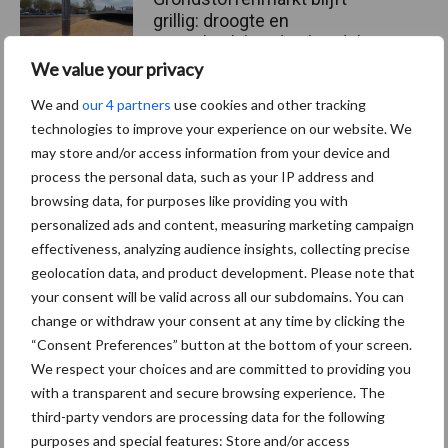
grillig: droogte en
geopolitiek houden handel
in de greep
We value your privacy
We and
our 4 partners
use cookies and other tracking
technologies to improve your experience on our website. We
may store and/or access information from your device and
Themapagina's
process the personal data, such as your IP address and
browsing data, for purposes like providing you with
Diergezondheid
Bemesting
Fokkerij
Melkv
personalized ads and content, measuring marketing campaign
effectiveness, analyzing audience insights, collecting precise
geolocation data, and product development. Please note that
your consent will be valid across all our subdomains. You can
change or withdraw your consent at any time by clicking the
Derogatie
Fosfaatrechten
“Consent Preferences” button at the bottom of your screen.
We respect your choices and are committed to providing you
with a transparent and secure browsing experience. The
third-party vendors are processing data for the following
purposes and special features: Store and/or access