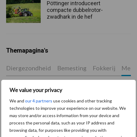
Pöttinger introduceert
compacte dubbelrotor-
zwadhark in de hef
Themapagina's
Diergezondheid
Bemesting
Fokkerij
Melkv
We value your privacy
Ligbox &
We and
our 4 partners
use cookies and other tracking
Bedrijfsnieuws
technologies to improve your experience on our website. We
Voerhekken
may store and/or access information from your device and
process the personal data, such as your IP address and
browsing data, for purposes like providing you with