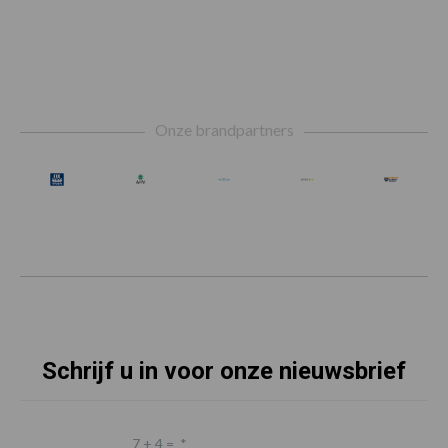
Footer
Onze brandpartners
Schrijf u in voor onze nieuwsbrief
7 + 4 =
*