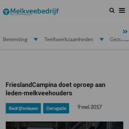
Spring
Door
Spring
Spring
naar
naar
naar
naar
Zoeken...
Zoek
Melkveebedrijf.nl
de
de
de
de
hoofdnavigatie
hoofd
eerste
voettekst
inhoud
sidebar
Bemesting
Teeltwerkzaamheden
Gezond
FrieslandCampina doet oproep aan
leden-melkveehouders
9 mei 2017
Bedrijfsnieuws
Derogatie