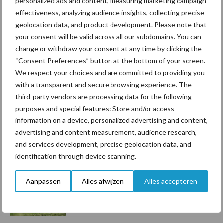
personalized ads and content, measuring marketing campaign
Toon meer
effectiveness, analyzing audience insights, collecting precise
geolocation data, and product development. Please note that
your consent will be valid across all our subdomains. You can
change or withdraw your consent at any time by clicking the
Primaire
Recent nieuws
Partner nieuws
“Consent Preferences” button at the bottom of your screen.
Sidebar
We respect your choices and are committed to providing you
with a transparent and secure browsing experience. The
5 aug
“Vraag naar praktische
third-party vendors are processing data for the following
hygieneoplossingen is in Polen
purposes and special features: Store and/or access
groter dan ooit”
information on a device, personalized advertising and content,
advertising and content measurement, audience research,
5 aug
Drie Franse bedrijven over de grens
and services development, precise geolocation data, and
van 14.000 kilogram melk
identification through device scanning.
Aanpassen
Alles afwijzen
Alles accepteren
3 aug
Pöttinger introduceert compacte
dubbelrotor-zwadhark in de hef