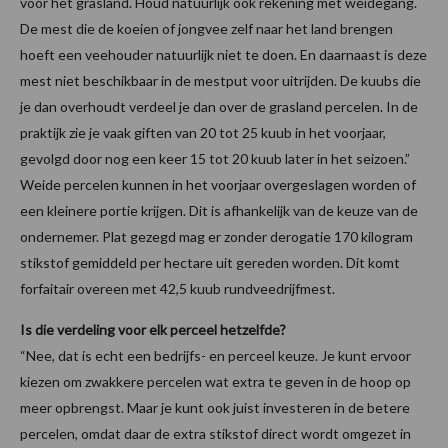
voor het grasland. Houd natuurlijk ook rekening met weidegang.
De mest die de koeien of jongvee zelf naar het land brengen
hoeft een veehouder natuurlijk niet te doen. En daarnaast is deze
mest niet beschikbaar in de mestput voor uitrijden. De kuubs die
je dan overhoudt verdeel je dan over de grasland percelen. In de
praktijk zie je vaak giften van 20 tot 25 kuub in het voorjaar,
gevolgd door nog een keer 15 tot 20 kuub later in het seizoen.”
Weide percelen kunnen in het voorjaar overgeslagen worden of
een kleinere portie krijgen. Dit is afhankelijk van de keuze van de
ondernemer. Plat gezegd mag er zonder derogatie 170 kilogram
stikstof gemiddeld per hectare uit gereden worden. Dit komt
forfaitair overeen met 42,5 kuub rundveedrijfmest.
Is die verdeling voor elk perceel hetzelfde?
“Nee, dat is echt een bedrijfs- en perceel keuze. Je kunt ervoor
kiezen om zwakkere percelen wat extra te geven in de hoop op
meer opbrengst. Maar je kunt ook juist investeren in de betere
percelen, omdat daar de extra stikstof direct wordt omgezet in