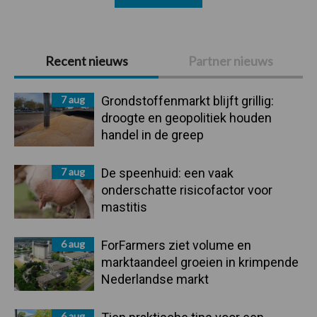
Primaire
Recent nieuws
Partner nieuws
Sidebar
7 aug
Grondstoffenmarkt blijft grillig:
droogte en geopolitiek houden
handel in de greep
7 aug
De speenhuid: een vaak
onderschatte risicofactor voor
mastitis
6 aug
ForFarmers ziet volume en
marktaandeel groeien in krimpende
Nederlandse markt
6 aug