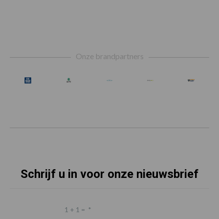
Footer
Onze brandpartners
Schrijf u in voor onze nieuwsbrief
1 + 1 =
*