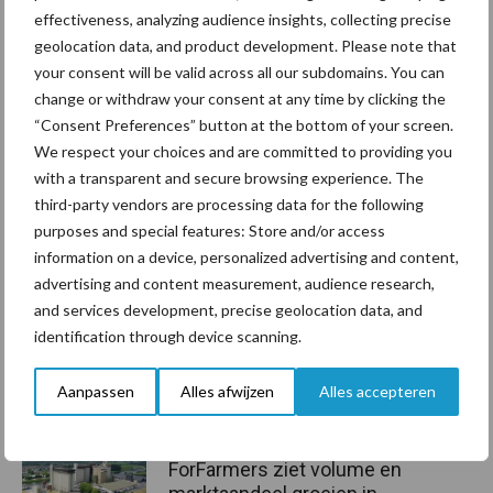
effectiveness, analyzing audience insights, collecting precise
worden”, aldus Erik.
geolocation data, and product development. Please note that
Bron:
DLV Advies
your consent will be valid across all our subdomains. You can
change or withdraw your consent at any time by clicking the
Aanbevolen voor jou!
“Consent Preferences” button at the bottom of your screen.
We respect your choices and are committed to providing you
Grondstoffenmarkt blijft
with a transparent and secure browsing experience. The
grillig: droogte en
third-party vendors are processing data for the following
geopolitiek houden handel
purposes and special features: Store and/or access
in de greep
information on a device, personalized advertising and content,
advertising and content measurement, audience research,
and services development, precise geolocation data, and
De speenhuid: een vaak
identification through device scanning.
onderschatte risicofactor
voor mastitis
Aanpassen
Alles afwijzen
Alles accepteren
ForFarmers ziet volume en