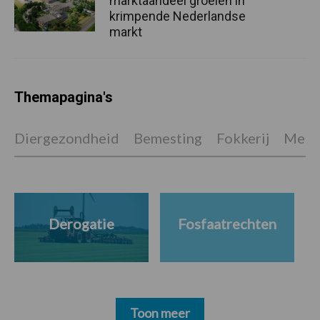
marktaandeel groeien in
krimpende Nederlandse
markt
Themapagina's
Diergezondheid
Bemesting
Fokkerij
Melkv
Derogatie
Fosfaatrechten
Toon meer