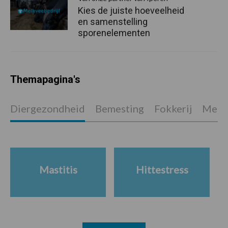
Kies de juiste hoeveelheid
en samenstelling
sporenelementen
Themapagina's
Diergezondheid
Bemesting
Fokkerij
Melkv
Mastitis
Hittestress