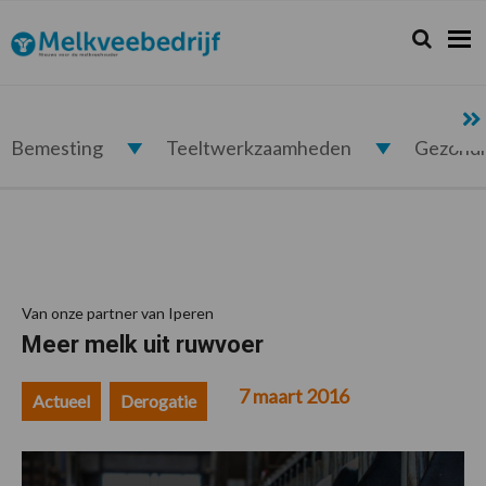
Spring
Door
Spring
Spring
naar
naar
naar
naar
Zoeken...
Zoek
Melkveebedrijf.nl
de
de
de
de
hoofdnavigatie
hoofd
eerste
voettekst
inhoud
sidebar
Bemesting
Teeltwerkzaamheden
Gezond
Van onze partner van Iperen
Meer melk uit ruwvoer
7 maart 2016
Actueel
Derogatie