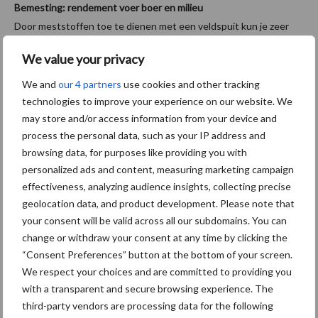
Bemesting: rendement voer boer en milieu
Door meststoffen toe te dienen met een veldspuit kun je zeer
exact bemesten. Als je dan ook nog zeer efficiënte meststoffen
We value your privacy
gebruikt, kun je met minder meer resultaat behalen. De afdeling
Kennis & Ontwikkeling binnen Van Iperen investeert al een
We and
our 4 partners
use cookies and other tracking
aantal jaar in onderzoek. Meerjarige proeven, uitgevoerd door
technologies to improve your experience on our website. We
Schothorst Research, tonen aan dat je met Powerbasic 140 de
may store and/or access information from your device and
process the personal data, such as your IP address and
drogestofopbrengst kunt verhogen met gemiddeld 12%.
browsing data, for purposes like providing you with
Bovendien blijkt gras bemest met Powerbasic een hoger aandeel
personalized ads and content, measuring marketing campaign
bestendig eiwit en een lager aandeel onbestendig eiwit te
effectiveness, analyzing audience insights, collecting precise
bevatten. Investeren in bemesting betaalt zich dus dubbel en
geolocation data, and product development. Please note that
dwars terug en is voordelig voor de Kringloopwijzer.
your consent will be valid across all our subdomains. You can
change or withdraw your consent at any time by clicking the
Milieueisen
“Consent Preferences” button at the bottom of your screen.
Qua wet- en regelgeving worden de teugels steeds strakker
We respect your choices and are committed to providing you
aangetrokken. Denk hierbij aan derogatie en de nitraatrichtlijnen.
with a transparent and secure browsing experience. The
Hoewel we al flinke stappen hebben gezet, dienen we nog
third-party vendors are processing data for the following
efficiënter te gaan werken. Met dezelfde hoeveelheid stikstof en