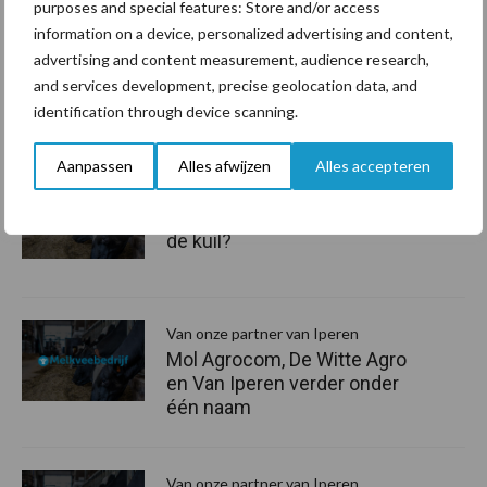
purposes and special features: Store and/or access
fosfaat moeten we meer van een hectare halen. Hiervoor zijn
information on a device, personalized advertising and content,
meststoffen en bemestingstoepassingen met een grotere
advertising and content measurement, audience research,
efficiëntie nodig.
and services development, precise geolocation data, and
identification through device scanning.
Aanbevolen voor jou!
P
Aanpassen
Alles afwijzen
Alles accepteren
S
Van onze partner van Iperen
Ook een goede 2e snede in
de kuil?
Van onze partner van Iperen
Mol Agrocom, De Witte Agro
en Van Iperen verder onder
één naam
Van onze partner van Iperen