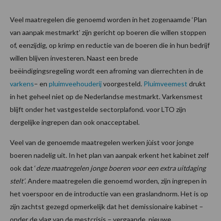
Veel maatregelen die genoemd worden in het zogenaamde ‘Plan
van aanpak mestmarkt’ zijn gericht op boeren die willen stoppen
of, eenzijdig, op krimp en reductie van de boeren die in hun bedrijf
willen blijven investeren. Naast een brede
beëindigingsregeling wordt een afroming van dierrechten in de
varkens
– en
pluimveehouderij
voorgesteld.
Pluimveemest
drukt
in het geheel niet op de Nederlandse mestmarkt. Varkensmest
blijft onder het vastgestelde sectorplafond. voor LTO zijn
dergelijke ingrepen dan ook onacceptabel.
Veel van de genoemde maatregelen werken jùist voor jonge
boeren nadelig uit. In het plan van aanpak erkent het kabinet zelf
ook dat ‘
deze maatregelen jonge boeren voor een extra uitdaging
stelt’
. Andere maatregelen die genoemd worden, zijn ingrepen in
het voerspoor en de introductie van een graslandnorm. Het is op
zijn zachtst gezegd opmerkelijk dat het demissionaire kabinet –
onder de vlag van de mestcrisis – vergaande, nieuwe