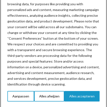
gaat om toekomstig landbouwbeleid. Wat LTO betreft moet er
browsing data, for purposes like providing you with
gekozen worden: óf investeren in beleid dat ondernemers
personalized ads and content, measuring marketing campaign
economisch perspectief biedt, óf doelen weer loslaten die zonder
effectiveness, analyzing audience insights, collecting precise
faciliterend beleid economisch niet haalbaar blijken te zijn.
geolocation data, and product development. Please note that
your consent will be valid across all our subdomains. You can
Bron:
LTO
change or withdraw your consent at any time by clicking the
Beeld: Brentley Arys – via
Trekker van de Week
“Consent Preferences” button at the bottom of your screen.
We respect your choices and are committed to providing you
Aanbevolen voor jou!
with a transparent and secure browsing experience. The
third-party vendors are processing data for the following
Grondstoffenmarkt blijft
purposes and special features: Store and/or access
grillig: droogte en
information on a device, personalized advertising and content,
geopolitiek houden handel
advertising and content measurement, audience research,
in de greep
and services development, precise geolocation data, and
identification through device scanning.
De speenhuid: een vaak
Aanpassen
Alles afwijzen
Alles accepteren
onderschatte risicofactor
voor mastitis