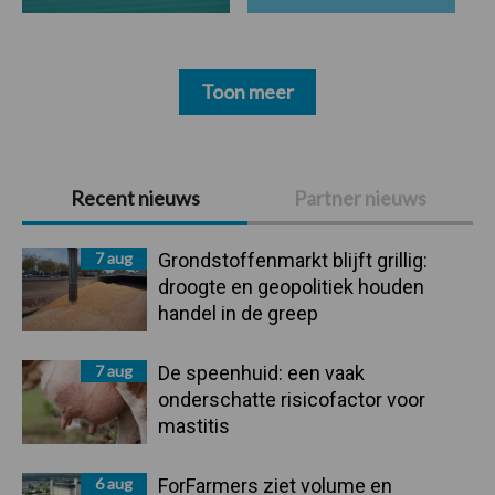
Toon meer
Primaire
Recent nieuws
Partner nieuws
Sidebar
7 aug
Grondstoffenmarkt blijft grillig:
droogte en geopolitiek houden
handel in de greep
7 aug
De speenhuid: een vaak
onderschatte risicofactor voor
mastitis
6 aug
ForFarmers ziet volume en