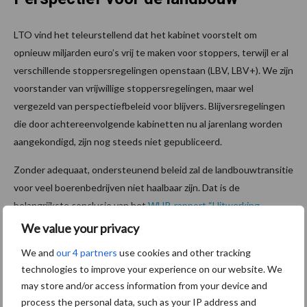
LTO vind het teleurstellend dat het kabinet voorstelt om
opnieuw miljarden euro’s vrij te maken voor stoppers, terwijl er al
verschillende stoppersregelingen openstaan (LBV, LBV+). We zijn
voorstander van vrijwillige stoppersregelingen, maar wel
vergezeld van perspectiefbeleid voor blijvers. Blijversregelingen
die door achtereenvolgende kabinetten nu al jarenlang worden
aangekondigd, zijn nog steeds niet gepubliceerd.
Zonder adequaat, ondersteunend beleid zal de landbouwtransitie
voor veel boerenbedrijven niet haalbaar zijn. Dat is de
belangrijkste conclusie van het
WUR-rapport “Uitwerking
bedrijfstypen voor duurzame landbouw: melkveehouderij en
We value your privacy
akkerbouw”
, dat onlangs naar de Tweede Kamer werd gestuurd.
We and
our 4 partners
use cookies and other tracking
Het rapport, uitgevoerd in opdracht van het ministerie van LNV,
technologies to improve your experience on our website. We
komt met enkele zorgwekkende conclusies, die politici en
may store and/or access information from your device and
overheden dwingen tot het maken van heldere keuzes als het
process the personal data, such as your IP address and