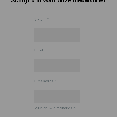
Schrijf u in voor onze nieuwsbrief
8 + 5 =
*
Email
E-mailadres
*
Vul hier uw e-mailadres in