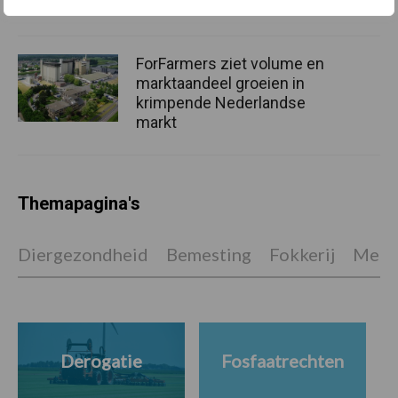
ForFarmers ziet volume en
marktaandeel groeien in
krimpende Nederlandse
markt
Themapagina's
Diergezondheid
Bemesting
Fokkerij
Melkv
Derogatie
Fosfaatrechten