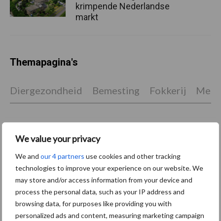
krimpende Nederlandse
markt
Themapagina's
Diergezondheid
Bemesting
Fokkerij
Melkv
We value your privacy
Derogatie
Fosfaatrechten
We and
our 4 partners
use cookies and other tracking
technologies to improve your experience on our website. We
may store and/or access information from your device and
process the personal data, such as your IP address and
browsing data, for purposes like providing you with
Toon meer
personalized ads and content, measuring marketing campaign