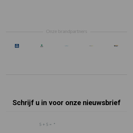
Footer
Onze brandpartners
Schrijf u in voor onze nieuwsbrief
5 + 5 =
*