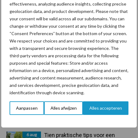
effectiveness, analyzing audience insights, collecting precise
geolocation data, and product development. Please note that
Primaire
your consent will be valid across all our subdomains. You can
Recent nieuws
Partner nieuws
change or withdraw your consent at any time by clicking the
Sidebar
“Consent Preferences” button at the bottom of your screen.
7 aug
Grondstoffenmarkt blijft grillig:
We respect your choices and are committed to providing you
droogte en geopolitiek houden
with a transparent and secure browsing experience. The
handel in de greep
third-party vendors are processing data for the following
purposes and special features: Store and/or access
information on a device, personalized advertising and content,
7 aug
De speenhuid: een vaak
advertising and content measurement, audience research,
onderschatte risicofactor voor
and services development, precise geolocation data, and
mastitis
identification through device scanning.
6 aug
ForFarmers ziet volume en
Aanpassen
Alles afwijzen
Alles accepteren
marktaandeel groeien in krimpende
Nederlandse markt
6 aug
Tien praktische tips voor een