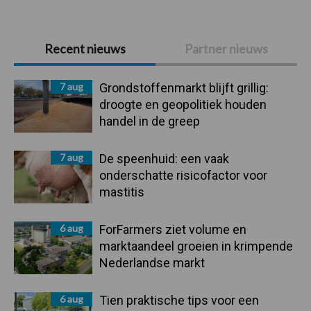
Primaire
Recent nieuws
Partner nieuws
Sidebar
7 aug
Grondstoffenmarkt blijft grillig:
droogte en geopolitiek houden
handel in de greep
7 aug
De speenhuid: een vaak
onderschatte risicofactor voor
mastitis
6 aug
ForFarmers ziet volume en
marktaandeel groeien in krimpende
Nederlandse markt
6 aug
Tien praktische tips voor een