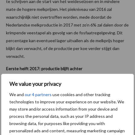
te schrijven aan de start van het weideseizoen en in mindere
mate de hogere melkprijzen. Het piekniveau van 2016 zal
waarschijnlijk niet overtroffen worden, mede doordat de
Nederlandse melkproductie in 2017 met zo’n 6% zal dalen door de
krimpende veestapel als gevolg van de fosfaatregelgeving. Dit
percentage kan eventueel lager uitvallen als de melkprijs hoger
blijkt dan verwacht, of de productie per koe verder stijgt dan
verwacht.
Eerste helft 2017: productie blijft achter
De Rabobank verwacht dat de Europese melkproductie
We value your privacy
uiteindelijk in de eerste helft van 2017 met 1% achterblijft ten
We and
our 4 partners
use cookies and other tracking
opzichte van dezelfde periode vorig jaar. Dit als gevolg van
technologies to improve your experience on our website. We
stagnerende melkprijzen en lagere aantallen koeien. Daarnaast
may store and/or access information from your device and
hebben de zorgen rond Brexit hun weerslag op de productie in
process the personal data, such as your IP address and
Ierland en het Verenigd Koninkrijk. In de tweede helft van 2017
browsing data, for purposes like providing you with
verwachten we een Europese productiegroei van 1,5%.
personalized ads and content, measuring marketing campaign