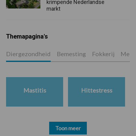
krimpende Nederlandse
markt
Themapagina's
Diergezondheid
Bemesting
Fokkerij
Melkv
Mastitis
Hittestress
Toon meer