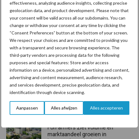
effectiveness, analyzing audience insights, collecting precise
Lees hier meer over het 1e kwartaalbericht Zuivel van de
geolocation data, and product development. Please note that
Rabobank
your consent will be valid across all our subdomains. You can
Aanbevolen voor jou!
change or withdraw your consent at any time by clicking the
“Consent Preferences” button at the bottom of your screen.
We respect your choices and are committed to providing you
Grondstoffenmarkt blijft
with a transparent and secure browsing experience. The
grillig: droogte en
third-party vendors are processing data for the following
geopolitiek houden handel
purposes and special features: Store and/or access
in de greep
information on a device, personalized advertising and content,
advertising and content measurement, audience research,
and services development, precise geolocation data, and
De speenhuid: een vaak
identification through device scanning.
onderschatte risicofactor
voor mastitis
Aanpassen
Alles afwijzen
Alles accepteren
ForFarmers ziet volume en
marktaandeel groeien in