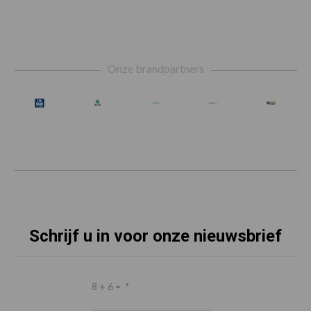
Footer
Onze brandpartners
Schrijf u in voor onze nieuwsbrief
8 + 6 =
*