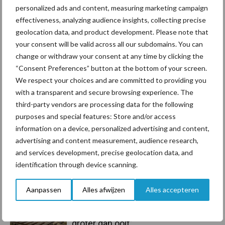
personalized ads and content, measuring marketing campaign
effectiveness, analyzing audience insights, collecting precise
Toon meer
geolocation data, and product development. Please note that
your consent will be valid across all our subdomains. You can
change or withdraw your consent at any time by clicking the
Primaire
“Consent Preferences” button at the bottom of your screen.
Recent nieuws
Partner nieuws
We respect your choices and are committed to providing you
Sidebar
with a transparent and secure browsing experience. The
6 aug
ForFarmers ziet volume en
third-party vendors are processing data for the following
marktaandeel groeien in krimpende
purposes and special features: Store and/or access
Nederlandse markt
information on a device, personalized advertising and content,
advertising and content measurement, audience research,
6 aug
Tien praktische tips voor een
and services development, precise geolocation data, and
langere levensduur
identification through device scanning.
Aanpassen
Alles afwijzen
Alles accepteren
5 aug
“Vraag naar praktische
hygieneoplossingen is in Polen
groter dan ooit”