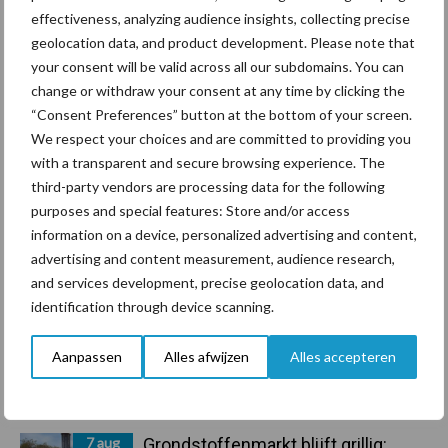
Toon meer
effectiveness, analyzing audience insights, collecting precise
geolocation data, and product development. Please note that
your consent will be valid across all our subdomains. You can
Primaire
change or withdraw your consent at any time by clicking the
Recent nieuws
Partner nieuws
“Consent Preferences” button at the bottom of your screen.
Sidebar
We respect your choices and are committed to providing you
10 aug
Tot 5 ton per wiel om
with a transparent and secure browsing experience. The
ondergrondverdichting te beperken
third-party vendors are processing data for the following
purposes and special features: Store and/or access
information on a device, personalized advertising and content,
10 aug
Jaarverslag 2025 Royal A-ware:
advertising and content measurement, audience research,
omzet groeit, nettoresultaat daalt
and services development, precise geolocation data, and
identification through device scanning.
10 aug
Machines en werktuigen gewild
Aanpassen
Alles afwijzen
Alles accepteren
doelwit criminelen
7 aug
Grondstoffenmarkt blijft grillig: