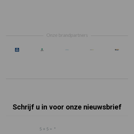
Footer
Onze brandpartners
Schrijf u in voor onze nieuwsbrief
5 + 5 =
*