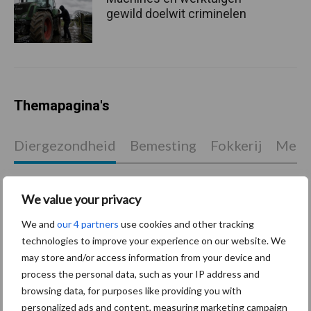
gewild doelwit criminelen
Themapagina's
Diergezondheid
Bemesting
Fokkerij
Melkv
We value your privacy
We and
our 4 partners
use cookies and other tracking
Mastitis
Hittestress
technologies to improve your experience on our website. We
may store and/or access information from your device and
process the personal data, such as your IP address and
browsing data, for purposes like providing you with
personalized ads and content, measuring marketing campaign