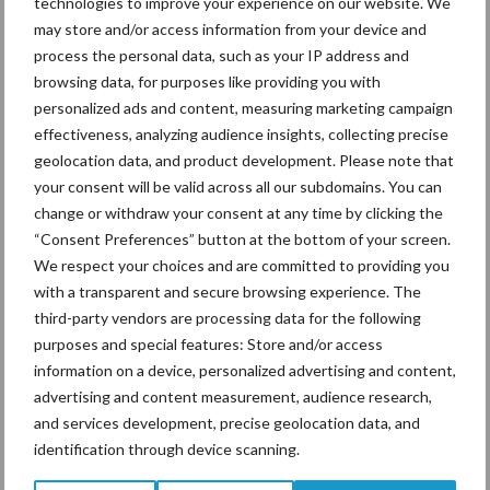
technologies to improve your experience on our website. We
may store and/or access information from your device and
process the personal data, such as your IP address and
Jaarverslag 2025 Royal A-
browsing data, for purposes like providing you with
ware: omzet groeit,
personalized ads and content, measuring marketing campaign
nettoresultaat daalt
effectiveness, analyzing audience insights, collecting precise
geolocation data, and product development. Please note that
your consent will be valid across all our subdomains. You can
change or withdraw your consent at any time by clicking the
Machines en werktuigen
“Consent Preferences” button at the bottom of your screen.
gewild doelwit criminelen
We respect your choices and are committed to providing you
with a transparent and secure browsing experience. The
third-party vendors are processing data for the following
purposes and special features: Store and/or access
information on a device, personalized advertising and content,
Themapagina's
advertising and content measurement, audience research,
and services development, precise geolocation data, and
identification through device scanning.
Diergezondheid
Bemesting
Fokkerij
Melkv