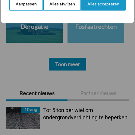
Aanpassen
Alles afwijzen
Alles accepteren
Derogatie
Fosfaatrechten
Toon meer
Primaire
Recent nieuws
Partner nieuws
Sidebar
10 aug
Tot 5 ton per wiel om
ondergrondverdichting te beperken