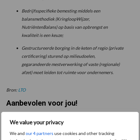
Bedrijfsspecifieke bemesting middels een
balansmethodiek (KringloopWijzer,
NutriëntenBalans) op basis van opbrengst en
kwaliteit is een keuze;
Gestructureerde borging in de keten of regio (private
certificering) sturend op milieudoelen,
gegarandeerde mestverwerking of vaste (regionale)
afzet) moet leiden tot ruimte voor ondernemers.
Bron:
LTO
Aanbevolen voor jou!
Tot 5 ton per wiel om
We value your privacy
ondergrondverdichting te
We and
our 4 partners
use cookies and other tracking
beperken