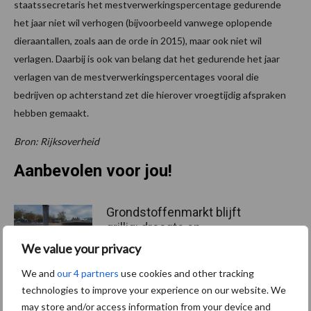
staatssecretaris het mestverwerkingspercentage gedurende
het jaar niet wil verhogen (bijvoorbeeld vanwege oplopende
dieraantallen, zoals aan de orde in 2015), maar ook niet wil
verlagen. Daarbij is ook van belang dat het gedurende het jaar
verlagen van de mestverwerkingspercentages vooral die
bedrijven op achterstand zet die hierover vroegtijdig afspraken
hebben gemaakt.
Bron: Rijksoverheid
Aanbevolen voor jou!
Grondstoffenmarkt blijft
grillig: droogte en
geopolitiek houden handel
We value your privacy
in de greep
We and
our 4 partners
use cookies and other tracking
technologies to improve your experience on our website. We
De speenhuid: een vaak
may store and/or access information from your device and