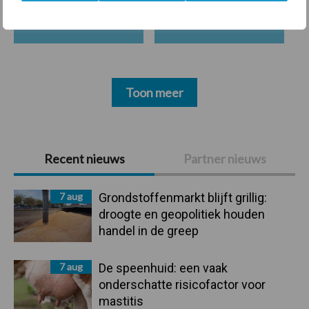
Mastitis
Hittestress
Toon meer
Primaire
Recent nieuws
Partner nieuws
Sidebar
7 aug
Grondstoffenmarkt blijft grillig:
droogte en geopolitiek houden
handel in de greep
7 aug
De speenhuid: een vaak
onderschatte risicofactor voor
mastitis