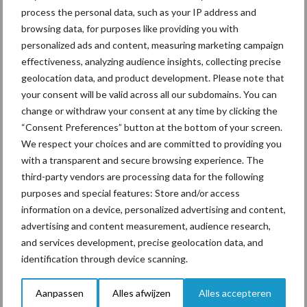
onderschatte risicofactor
process the personal data, such as your IP address and
voor mastitis
browsing data, for purposes like providing you with
personalized ads and content, measuring marketing campaign
effectiveness, analyzing audience insights, collecting precise
geolocation data, and product development. Please note that
ForFarmers ziet volume en
your consent will be valid across all our subdomains. You can
marktaandeel groeien in
change or withdraw your consent at any time by clicking the
krimpende Nederlandse
“Consent Preferences” button at the bottom of your screen.
markt
We respect your choices and are committed to providing you
with a transparent and secure browsing experience. The
third-party vendors are processing data for the following
Themapagina's
purposes and special features: Store and/or access
information on a device, personalized advertising and content,
advertising and content measurement, audience research,
Diergezondheid
Bemesting
Fokkerij
Melkv
and services development, precise geolocation data, and
identification through device scanning.
Aanpassen
Alles afwijzen
Alles accepteren