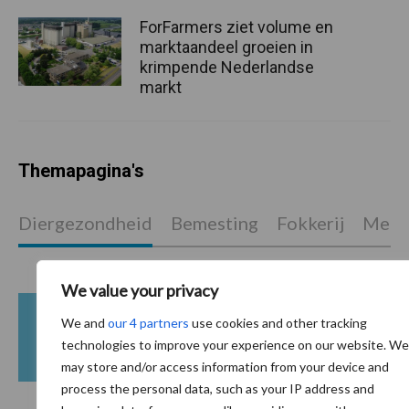
ForFarmers ziet volume en
marktaandeel groeien in
krimpende Nederlandse
markt
Themapagina's
Diergezondheid
Bemesting
Fokkerij
Melkv
We value your privacy
We and
our 4 partners
use cookies and other tracking
Mastitis
Hittestress
technologies to improve your experience on our website. We
may store and/or access information from your device and
process the personal data, such as your IP address and