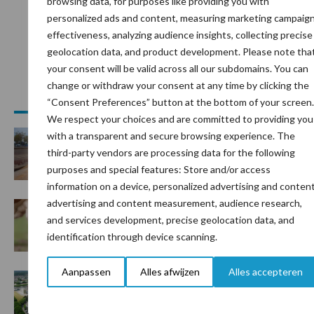
browsing data, for purposes like providing you with
personalized ads and content, measuring marketing campaig
Toon meer
effectiveness, analyzing audience insights, collecting precise
geolocation data, and product development. Please note tha
your consent will be valid across all our subdomains. You can
Primaire
change or withdraw your consent at any time by clicking the
Recent nieuws
Partner nieuws
“Consent Preferences” button at the bottom of your screen.
Sidebar
We respect your choices and are committed to providing you
7 aug
Grondstoffenmarkt blijft grillig:
with a transparent and secure browsing experience. The
droogte en geopolitiek houden
third-party vendors are processing data for the following
handel in de greep
purposes and special features: Store and/or access
information on a device, personalized advertising and content
advertising and content measurement, audience research,
7 aug
De speenhuid: een vaak
and services development, precise geolocation data, and
onderschatte risicofactor voor
identification through device scanning.
mastitis
Aanpassen
Alles afwijzen
Alles accepteren
6 aug
ForFarmers ziet volume en
marktaandeel groeien in krimpende
Nederlandse markt