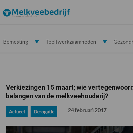
Spring
Door
Spring
Spring
naar
naar
naar
naar
Melkveebedrijf.nl
de
de
de
de
hoofdnavigatie
hoofd
eerste
voettekst
inhoud
sidebar
Bemesting
Teeltwerkzaamheden
Gezond
Verkiezingen 15 maart; wie vertegenwoord
belangen van de melkveehouderij?
24 februari 2017
Actueel
Derogatie