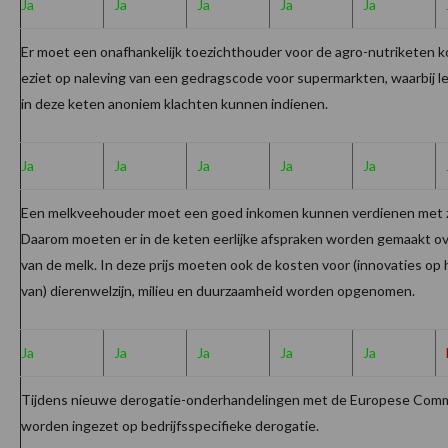
Ja
Ja
Ja
Ja
Ja
Er moet een onafhankelijk toezichthouder voor de agro-nutriketen k
eziet op naleving van een gedragscode voor supermarkten, waarbij l
in deze keten anoniem klachten kunnen indienen.
Ja
Ja
Ja
Ja
Ja
Een melkveehouder moet een goed inkomen kunnen verdienen met zij
Daarom moeten er in de keten eerlijke afspraken worden gemaakt ove
van de melk. In deze prijs moeten ook de kosten voor (innovaties op
van) dierenwelzijn, milieu en duurzaamheid worden opgenomen.
Ja
Ja
Ja
Ja
Ja
Tijdens nieuwe derogatie-onderhandelingen met de Europese Com
worden ingezet op bedrijfsspecifieke derogatie.