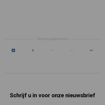
Footer
Onze brandpartners
Schrijf u in voor onze nieuwsbrief