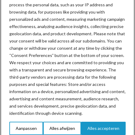
Mastitis
Hittestress
process the personal data, such as your IP address and
browsing data, for purposes like providing you with
personalized ads and content, measuring marketing campaign
effectiveness, analyzing audience insights, collecting precise
geolocation data, and product development. Please note that
Toon meer
your consent will be valid across all our subdomains. You can
change or withdraw your consent at any time by clicking the
“Consent Preferences” button at the bottom of your screen.
We respect your choices and are committed to providing you
Primaire
Recent nieuws
Partner nieuws
with a transparent and secure browsing experience. The
Sidebar
third-party vendors are processing data for the following
purposes and special features: Store and/or access
7 aug
Grondstoffenmarkt blijft grillig:
information on a device, personalized advertising and content,
droogte en geopolitiek houden
advertising and content measurement, audience research,
handel in de greep
and services development, precise geolocation data, and
identification through device scanning.
7 aug
De speenhuid: een vaak
onderschatte risicofactor voor
Aanpassen
Alles afwijzen
Alles accepteren
mastitis