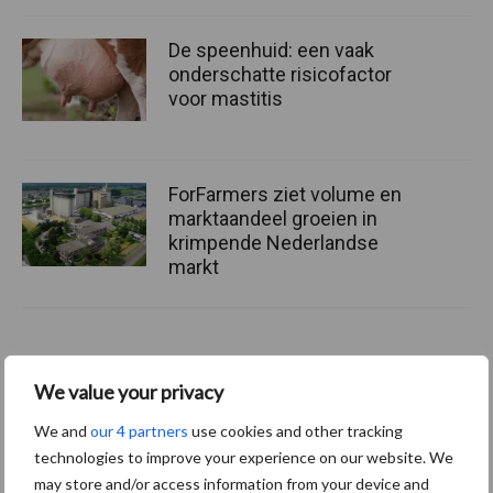
De speenhuid: een vaak
onderschatte risicofactor
voor mastitis
ForFarmers ziet volume en
marktaandeel groeien in
krimpende Nederlandse
markt
Diergezondheid
Bemesting
Fokkerij
Melkv
We value your privacy
We and
our 4 partners
use cookies and other tracking
technologies to improve your experience on our website. We
may store and/or access information from your device and