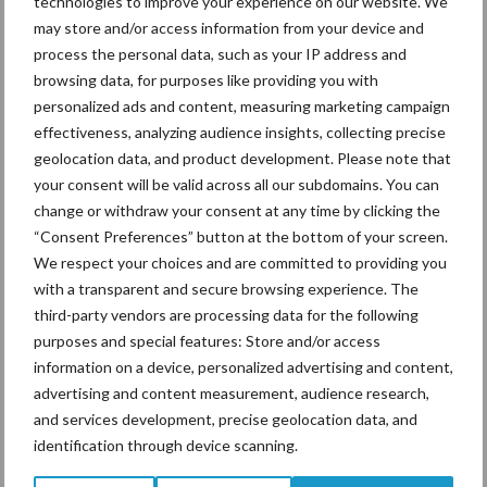
technologies to improve your experience on our website. We
may store and/or access information from your device and
process the personal data, such as your IP address and
browsing data, for purposes like providing you with
Mastitis
Hittestress
personalized ads and content, measuring marketing campaign
effectiveness, analyzing audience insights, collecting precise
geolocation data, and product development. Please note that
your consent will be valid across all our subdomains. You can
change or withdraw your consent at any time by clicking the
Toon meer
“Consent Preferences” button at the bottom of your screen.
We respect your choices and are committed to providing you
with a transparent and secure browsing experience. The
third-party vendors are processing data for the following
Primaire
Recent nieuws
Partner nieuws
purposes and special features: Store and/or access
Sidebar
information on a device, personalized advertising and content,
advertising and content measurement, audience research,
6 aug
ForFarmers ziet volume en
and services development, precise geolocation data, and
marktaandeel groeien in krimpende
identification through device scanning.
Nederlandse markt