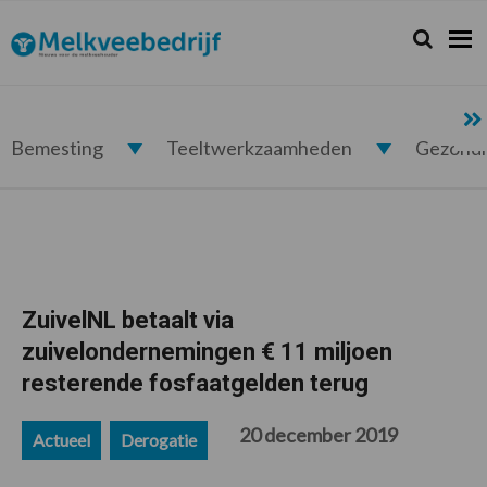
Spring
Door
Spring
Spring
naar
naar
naar
naar
Zoeken...
Zoek
Melkveebedrijf.nl
de
de
de
de
hoofdnavigatie
hoofd
eerste
voettekst
inhoud
sidebar
Bemesting
Teeltwerkzaamheden
Gezond
ZuivelNL betaalt via
zuivelondernemingen € 11 miljoen
resterende fosfaatgelden terug
20 december 2019
Actueel
Derogatie