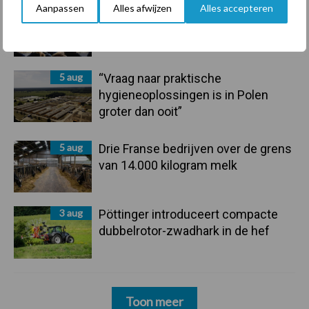
Aanpassen
Alles afwijzen
Alles accepteren
6 aug
Tien praktische tips voor een
langere levensduur
5 aug
“Vraag naar praktische
hygieneoplossingen is in Polen
groter dan ooit”
5 aug
Drie Franse bedrijven over de grens
van 14.000 kilogram melk
3 aug
Pöttinger introduceert compacte
dubbelrotor-zwadhark in de hef
Toon meer