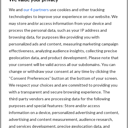
Themapagina's
We and
our 4 partners
use cookies and other tracking
technologies to improve your experience on our website. We
Diergezondheid
Bemesting
Fokkerij
Melkv
may store and/or access information from your device and
process the personal data, such as your IP address and
browsing data, for purposes like providing you with
personalized ads and content, measuring marketing campaign
effectiveness, analyzing audience insights, collecting precise
Mastitis
Hittestress
geolocation data, and product development. Please note that
your consent will be valid across all our subdomains. You can
change or withdraw your consent at any time by clicking the
“Consent Preferences” button at the bottom of your screen.
We respect your choices and are committed to providing you
Toon meer
with a transparent and secure browsing experience. The
third-party vendors are processing data for the following
purposes and special features: Store and/or access
Primaire
information on a device, personalized advertising and content,
Recent nieuws
Partner nieuws
advertising and content measurement, audience research,
Sidebar
and services development, precise geolocation data, and