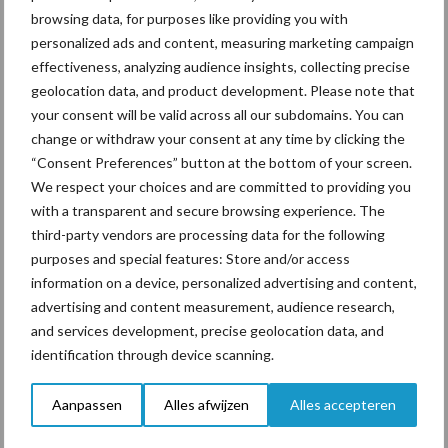
browsing data, for purposes like providing you with
personalized ads and content, measuring marketing campaign
effectiveness, analyzing audience insights, collecting precise
Toon meer
geolocation data, and product development. Please note that
your consent will be valid across all our subdomains. You can
change or withdraw your consent at any time by clicking the
“Consent Preferences” button at the bottom of your screen.
Primaire
Recent nieuws
Partner nieuws
We respect your choices and are committed to providing you
Sidebar
with a transparent and secure browsing experience. The
third-party vendors are processing data for the following
7 aug
Grondstoffenmarkt blijft grillig:
purposes and special features: Store and/or access
droogte en geopolitiek houden
information on a device, personalized advertising and content,
handel in de greep
advertising and content measurement, audience research,
and services development, precise geolocation data, and
7 aug
De speenhuid: een vaak
identification through device scanning.
onderschatte risicofactor voor
mastitis
Aanpassen
Alles afwijzen
Alles accepteren
6 aug
ForFarmers ziet volume en