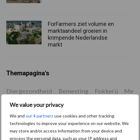
ForFarmers ziet volume en
marktaandeel groeien in
krimpende Nederlandse
markt
Themapagina's
Diergezondheid
Bemesting
Fokkerij
Melkv
We value your privacy
We and
our 4 partners
use cookies and other tracking
technologies to improve your experience on our website. We
Derogatie
Fosfaatrechten
may store and/or access information from your device and
process the personal data, such as your IP address and