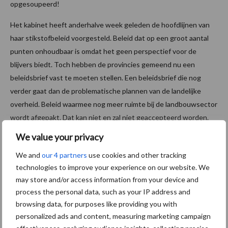
opgesoupeerd!
Het kabinet heeft anderhalve week geleden de hoofdlijnen van
haar stikstofbeleid voorgesteld. Beleid dat op een groot aantal
punten onhoudbaar is omdat het geen perspectief voor de
blijvers biedt. Toch hebben de provincies gemeend nu een
beleidsbrief vast te moeten stellen. Een beleidsbrief die nog
verder gaat dan de problematische plannen van de landelijke
overheid. Beleid waarmee nog meer ruimte bij de landbouwsector
wordt afgepakt. Dat kan niet en zal niet geaccepteerd worden.
We value your privacy
WIJ KUNNEN DIT NIET
We and
our 4 partners
use cookies and other tracking
ACCEPTEREN
technologies to improve your experience on our website. We
may store and/or access information from your device and
Wij zijn hier niet voor niets, wij zijn hier om te eisen dat Provincies
process the personal data, such as your IP address and
hun vergaande beleidsbrief intrekken. Wij zijn hier om provincies
browsing data, for purposes like providing you with
erop te wijzen dat ze, samen met de rijksoverheid, een
personalized ads and content, measuring marketing campaign