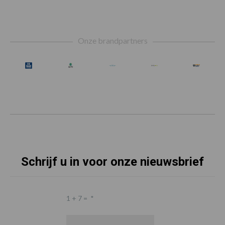
Footer
Onze brandpartners
Schrijf u in voor onze nieuwsbrief
1 + 7 =
*