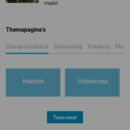
markt
Themapagina's
Diergezondheid
Bemesting
Fokkerij
Melkv
Mastitis
Hittestress
Toon meer