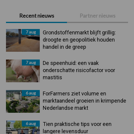
Primaire
Recent nieuws
Partner nieuws
Sidebar
7 aug
Grondstoffenmarkt blijft grillig:
droogte en geopolitiek houden
handel in de greep
7 aug
De speenhuid: een vaak
onderschatte risicofactor voor
mastitis
6 aug
ForFarmers ziet volume en
marktaandeel groeien in krimpende
Nederlandse markt
6 aug
Tien praktische tips voor een
langere levensduur