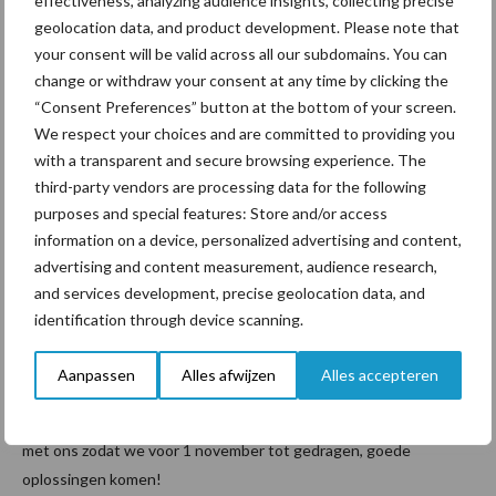
effectiveness, analyzing audience insights, collecting precise
betrouwbare partner moeten te zijn. Wij zijn hier om te laten zien
geolocation data, and product development. Please note that
dat de landbouwsector een innovatieve sector is die onmisbaar is
your consent will be valid across all our subdomains. You can
in Nederland. Wij zijn hier om te laten zien dat wij graag willen
change or withdraw your consent at any time by clicking the
bijdragen aan de toekomst, en onderdeel kunnen zijn van een
“Consent Preferences” button at the bottom of your screen.
oplossing voor de stikstofproblematiek. Wij vragen u om
We respect your choices and are committed to providing you
bestuurlijke moed te tonen. Trek de beleidsbrief in en ga met de
with a transparent and secure browsing experience. The
landbouw in gesprek. Vergeet niet dat landbouw de sleutel tot
third-party vendors are processing data for the following
de oplossing is. Help ons het innovatieve vermogen van onze
purposes and special features: Store and/or access
sector te gebruiken om samen het probleem op te lossen. Geef
information on a device, personalized advertising and content,
ons kaders en toekomstperspectief zodat wij kunnen blijven
advertising and content measurement, audience research,
doen wat wij het liefste doen; boeren. De boeren, jong en oud,
and services development, precise geolocation data, and
die vandaag hun bedrijf verlaten om hier te staan zijn die
identification through device scanning.
toekomst. Zij willen verder en staan nu voor u met dit verzoek:
Aanpassen
Alles afwijzen
Alles accepteren
Gedeputeerde, toon lef, trek de beleidsbrief in en neem de
landbouw serieus. Wij kunnen dit dictaat niet accepteren. Praat
met ons zodat we voor 1 november tot gedragen, goede
oplossingen komen!