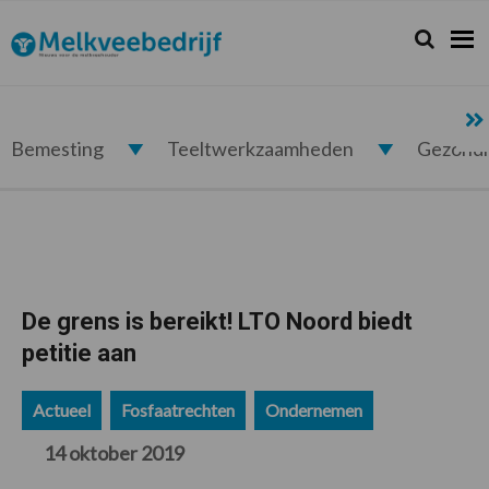
Spring
Door
Spring
Spring
naar
naar
naar
naar
Zoeken...
Zoek
Melkveebedrijf.nl
de
de
de
de
hoofdnavigatie
hoofd
eerste
voettekst
inhoud
sidebar
Bemesting
Teeltwerkzaamheden
Gezond
De grens is bereikt! LTO Noord biedt
petitie aan
Actueel
Fosfaatrechten
Ondernemen
14 oktober 2019