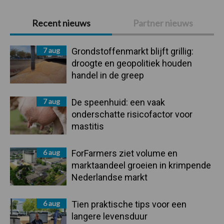
Primaire
Recent nieuws
Partner nieuws
Sidebar
7 aug
Grondstoffenmarkt blijft grillig:
droogte en geopolitiek houden
handel in de greep
7 aug
De speenhuid: een vaak
onderschatte risicofactor voor
mastitis
6 aug
ForFarmers ziet volume en
marktaandeel groeien in krimpende
Nederlandse markt
6 aug
Tien praktische tips voor een
langere levensduur