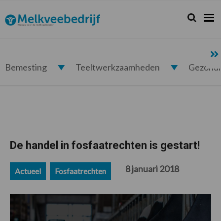
Spring
Door
Spring
Spring
naar
naar
naar
naar
Zoeken...
Zoek
Melkveebedrijf.nl
de
de
de
de
hoofdnavigatie
hoofd
eerste
voettekst
inhoud
sidebar
Bemesting
Teeltwerkzaamheden
Gezond
De handel in fosfaatrechten is gestart!
8 januari 2018
Actueel
Fosfaatrechten