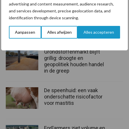
advertising and content measurement, audience research,
Ga naar de website van RVO voor meer informatie.
and services development, precise geolocation data, and
identification through device scanning.
Bron: RVO
Aanpassen
Alles afwijzen
Alles accepteren
Aanbevolen voor jou!
Grondstoffenmarkt blijft
grillig: droogte en
geopolitiek houden handel
in de greep
De speenhuid: een vaak
onderschatte risicofactor
voor mastitis
ForFarmers ziet volume en