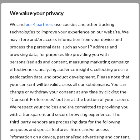
Er is sprake van bijzondere omstandigheden als u op 2 juli 2015
We value your privacy
met melkvee minimaal 5% minder kilogrammen fosfaat heeft
geproduceerd door:
We and
our 4 partners
use cookies and other tracking
technologies to improve your experience on our website. We
ziekte of overlijden van een persoon van het
may store and/or access information from your device and
samenwerkingsverband van de landbouwer, of een
process the personal data, such as your IP address and
bloed- of aanverwant in de eerste graad;
browsing data, for purposes like providing you with
personalized ads and content, measuring marketing campaign
diergezondheidsproblemen op uw bedrijf;
effectiveness, analyzing audience insights, collecting precise
vernieling van (een deel van) de melkveestallen;
geolocation data, and product development. Please note that
your consent will be valid across all our subdomains. You can
bouwwerkzaamheden, zoals verbouwing van de
change or withdraw your consent at any time by clicking the
melkveestal;
“Consent Preferences” button at the bottom of your screen.
We respect your choices and are committed to providing you
nieuw gestart bedrijf;
with a transparent and secure browsing experience. The
third-party vendors are processing data for the following
buitengewone situaties vanwege realisatie van een
purposes and special features: Store and/or access
natuurgebied, of aanleg of onderhoud van publieke
information on a device, personalized advertising and content,
infrastructuur, of algemene nutsvoorziening.