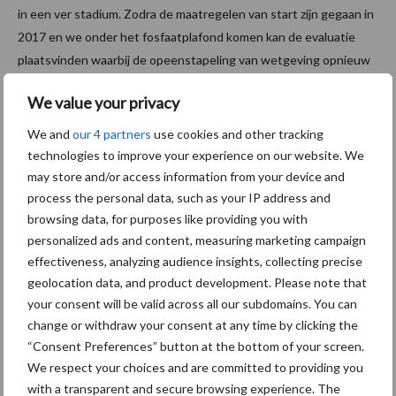
in een ver stadium. Zodra de maatregelen van start zijn gegaan in
2017 en we onder het fosfaatplafond komen kan de evaluatie
plaatsvinden waarbij de opeenstapeling van wetgeving opnieuw
bekeken kan worden. Waarbij vereenvoudiging, versimpeling en
We value your privacy
doelmatiger beleid centraal staan”, zegt Kees Romijn, voorzitter
vakgroep Melkveehouderij van LTO Nederland.
We and
our 4 partners
use cookies and other tracking
technologies to improve your experience on our website. We
Bron: LTO Noord
may store and/or access information from your device and
Aanbevolen voor jou!
process the personal data, such as your IP address and
browsing data, for purposes like providing you with
personalized ads and content, measuring marketing campaign
Tot 5 ton per wiel om
effectiveness, analyzing audience insights, collecting precise
ondergrondverdichting te
geolocation data, and product development. Please note that
beperken
your consent will be valid across all our subdomains. You can
change or withdraw your consent at any time by clicking the
“Consent Preferences” button at the bottom of your screen.
We respect your choices and are committed to providing you
Jaarverslag 2025 Royal A-
with a transparent and secure browsing experience. The
ware: omzet groeit,