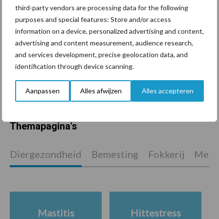
nettoresultaat daalt
third-party vendors are processing data for the following
purposes and special features: Store and/or access
information on a device, personalized advertising and content,
advertising and content measurement, audience research,
Machines en werktuigen
and services development, precise geolocation data, and
gewild doelwit criminelen
identification through device scanning.
Aanpassen
Alles afwijzen
Alles accepteren
Themapagina's
Diergezondheid
Bemesting
Fokkerij
Melkv
Mastitis
Hittestress