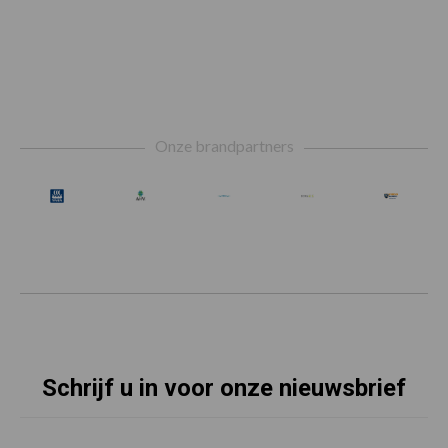
Footer
Onze brandpartners
Schrijf u in voor onze nieuwsbrief