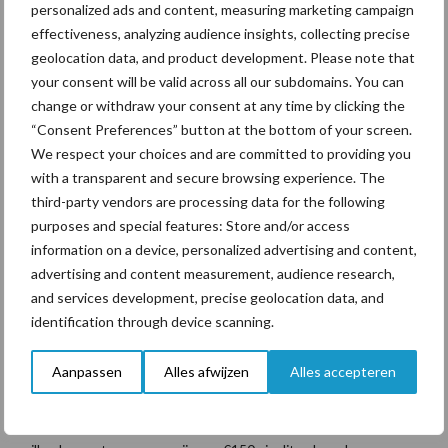
personalized ads and content, measuring marketing campaign
Toekomst kengetal fosfaatefficiëntie
effectiveness, analyzing audience insights, collecting precise
geolocation data, and product development. Please note that
Door dit “nieuwe” kengetal is het mogelijk om bedrijven onderling
your consent will be valid across all our subdomains. You can
op een ander gebied te vergelijken. Het is wellicht nog
change or withdraw your consent at any time by clicking the
interessanter om naar dit kengetal te kijken wanneer nagedacht
“Consent Preferences” button at the bottom of your screen.
wordt over de bedrijfsvoering op een individueel bedrijf. Zoals
We respect your choices and are committed to providing you
eerder gezegd zorgt een hogere fosfaatefficiëntie voor een
with a transparent and secure browsing experience. The
hoger fosfaatsaldo. Dit betekent dus dat er per kilo fosfaat, in
third-party vendors are processing data for the following
purposes and special features: Store and/or access
principe, meer geld verdient wordt. Hieruit kan dan vervolgens
information on a device, personalized advertising and content,
geconcludeerd worden dat de aanschaf van kilo’s fosfaat sneller
advertising and content measurement, audience research,
terugverdiend kan worden, of dat er eventueel een hogere prijs
and services development, precise geolocation data, and
voor de kilo’s betaald kan worden.
identification through device scanning.
Om hier kort op door te gaan: stel twee bedrijven voor met
dezelfde omvang. Bedrijf A haalt een saldo van €70,- per kilo
Aanpassen
Alles afwijzen
Alles accepteren
fosfaat; Bedrijf B behaalt een saldo van €40,- per kilo fosfaat.
Wanneer beide bedrijven een bepaalde hoeveelheid kilo’s bij