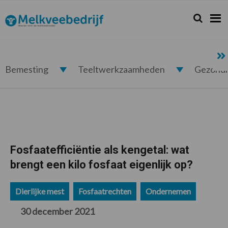
Spring
Door
Spring
Spring
naar
naar
naar
naar
Zoeken...
Zoek
Melkveebedrijf.nl
de
de
de
de
hoofdnavigatie
hoofd
eerste
voettekst
inhoud
sidebar
Bemesting
Teeltwerkzaamheden
Gezond
Fosfaatefficiëntie als kengetal: wat
brengt een kilo fosfaat eigenlijk op?
Dierlijke mest
Fosfaatrechten
Ondernemen
30 december 2021