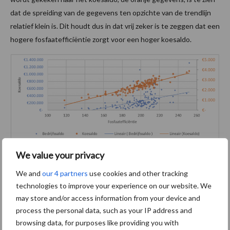
dat de spreiding van de gegevens ten opzichte van de trendlijn
relatief klein is. Dit houdt dus in dat vrij zeker is te zeggen dat een
hogere fosfaatefficiëntie zorgt voor een hoger koesaldo.
Aangezien voor de fosfaatefficiëntie de kilo’s fosfaat zonder het
We value your privacy
jongvee is berekend, is dit het stijgende koesaldo ook wel logisch
We and
our 4 partners
use cookies and other tracking
te verklaren. Het verband tussen kg meetmelk/kg fosfaat zonder
technologies to improve your experience on our website. We
jongvee en de kg meetmelk productie is namelijk 0,94. Dit houdt
may store and/or access information from your device and
in dat een koe die meer produceert dus vrijwel altijd een hogere
process the personal data, such as your IP address and
fosfaatefficiëntie heeft.
browsing data, for purposes like providing you with