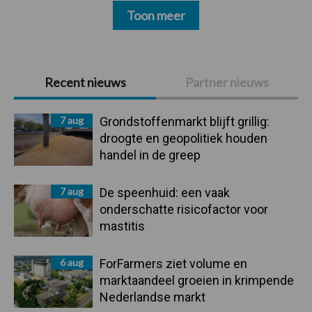
Toon meer
Primaire
Recent nieuws
Partner nieuws
Sidebar
7 aug
Grondstoffenmarkt blijft grillig:
droogte en geopolitiek houden
handel in de greep
7 aug
De speenhuid: een vaak
onderschatte risicofactor voor
mastitis
6 aug
ForFarmers ziet volume en
marktaandeel groeien in krimpende
Nederlandse markt