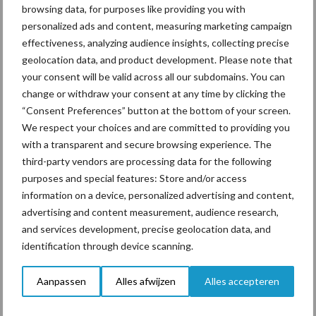
browsing data, for purposes like providing you with
ingrijpen in de handel door bijvoorbeeld een verdere inperking
personalized ads and content, measuring marketing campaign
van de partijen die kunnen handelen in fosfaatrechten of het van
effectiveness, analyzing audience insights, collecting precise
overheidswege ingrijpen op de prijs, bijvoorbeeld door daaraan
geolocation data, and product development. Please note that
een maximum te stellen. Daarvoor ziet de minister op dit moment
your consent will be valid across all our subdomains. You can
geen aanleiding. Zoals hierboven aangegeven, moedigt zij
change or withdraw your consent at any time by clicking the
ondernemers die signalen hebben over oneigenlijke
“Consent Preferences” button at the bottom of your screen.
handelspraktijken in fosfaatrechten aan om dit te melden via het
We respect your choices and are committed to providing you
klantcontactcentrum bij RVO.nl.
with a transparent and secure browsing experience. The
third-party vendors are processing data for the following
Vraag 8: Is de minister bereid om onder andere de financiële
purposes and special features: Store and/or access
omvang van de markt (aantal rechten x gemiddelde prijs), de
information on a device, personalized advertising and content,
marktparticipanten en de omloopsnelheid etc. in beeld te
advertising and content measurement, audience research,
brengen en daarbij de mogelijkheden tot toezicht aan te geven,
and services development, precise geolocation data, and
zodat er meer transparantie ontstaat en ingegrepen kan worden
identification through device scanning.
bij buitensporige transacties of marktverstorende effecten?
Aanpassen
Alles afwijzen
Alles accepteren
Vraag 9: Kan de minister hierbij een vergelijking maken van
verschillende vergelijkbare certificaatsystemen waarbij een