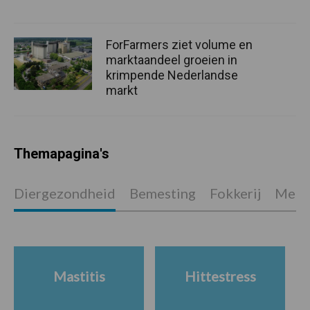
ForFarmers ziet volume en
marktaandeel groeien in
krimpende Nederlandse
markt
Themapagina's
Diergezondheid
Bemesting
Fokkerij
Melkv
Mastitis
Hittestress