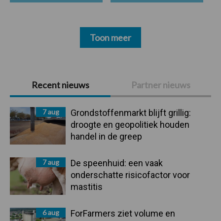
Toon meer
Primaire
Recent nieuws
Partner nieuws
Sidebar
7 aug
Grondstoffenmarkt blijft grillig:
droogte en geopolitiek houden
handel in de greep
7 aug
De speenhuid: een vaak
onderschatte risicofactor voor
mastitis
6 aug
ForFarmers ziet volume en