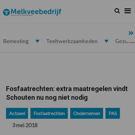
Spring
Door
Spring
Spring
naar
naar
naar
naar
Zoeken...
Zoek
Melkveebedrijf.nl
de
de
de
de
hoofdnavigatie
hoofd
eerste
voettekst
inhoud
sidebar
Bemesting
Teeltwerkzaamheden
Gezond
Fosfaatrechten: extra maatregelen vindt
Schouten nu nog niet nodig
Actueel
Fosfaatrechten
Ondernemen
PAS
3 mei 2018