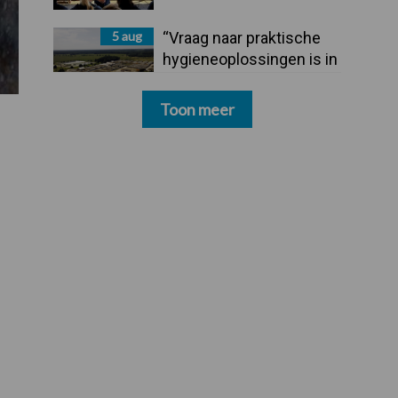
5 aug
“Vraag naar praktische
hygieneoplossingen is in
Polen groter dan ooit”
Toon meer