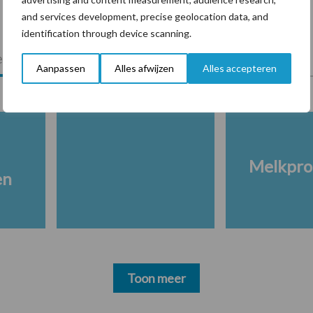
and services development, precise geolocation data, and
identification through device scanning.
lkveebedrijf
Veevoer
Wet en regelgeving
Aanpassen
Alles afwijzen
Alles accepteren
Melkpro
en
Toon meer