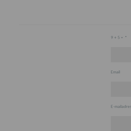
9 + 5 =
*
Email
E-mailadre