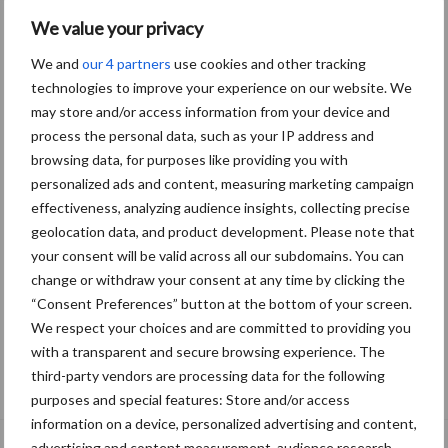
We value your privacy
We and
our 4 partners
use cookies and other tracking
technologies to improve your experience on our website. We
may store and/or access information from your device and
process the personal data, such as your IP address and
browsing data, for purposes like providing you with
personalized ads and content, measuring marketing campaign
effectiveness, analyzing audience insights, collecting precise
geolocation data, and product development. Please note that
your consent will be valid across all our subdomains. You can
change or withdraw your consent at any time by clicking the
“Consent Preferences” button at the bottom of your screen.
We respect your choices and are committed to providing you
with a transparent and secure browsing experience. The
De speenhuid: een vaak onderschatte
third-party vendors are processing data for the following
risicofactor voor mastitis
purposes and special features: Store and/or access
information on a device, personalized advertising and content,
advertising and content measurement, audience research,