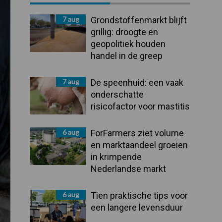
Sidebar
7 aug
Grondstoffenmarkt blijft
grillig: droogte en
geopolitiek houden
handel in de greep
7 aug
De speenhuid: een vaak
onderschatte
risicofactor voor mastitis
6 aug
ForFarmers ziet volume
en marktaandeel groeien
in krimpende
Nederlandse markt
6 aug
Tien praktische tips voor
een langere levensduur