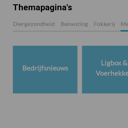
Themapagina's
Diergezondheid
Bemesting
Fokkerij
Me
Ligbox &
Bedrijfsnieuws
Voerhekk