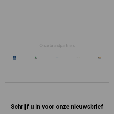
Footer
Onze brandpartners
Schrijf u in voor onze nieuwsbrief