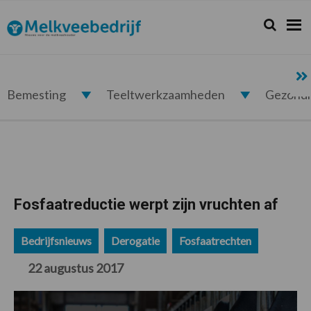
Spring
Door
Spring
Spring
naar
naar
naar
naar
Zoeken...
Zoek
Melkveebedrijf.nl
de
de
de
de
hoofdnavigatie
hoofd
eerste
voettekst
inhoud
sidebar
Bemesting
Teeltwerkzaamheden
Gezond
Fosfaatreductie werpt zijn vruchten af
Bedrijfsnieuws
Derogatie
Fosfaatrechten
22 augustus 2017