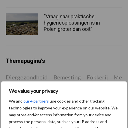
“Vraag naar praktische
hygieneoplossingen is in
Polen groter dan ooit”
Themapagina's
Diergezondheid
Bemesting
Fokkerij
Melkv
We value your privacy
We and
our 4 partners
use cookies and other tracking
Ligbox &
technologies to improve your experience on our website. We
Bedrijfsnieuws
Voerhekken
may store and/or access information from your device and
process the personal data, such as your IP address and