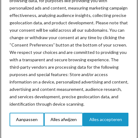
browsing data, for purposes like providing you with
personalized ads and content, measuring marketing campaign
effectiveness, analyzing audience insights, collecting precise
Toon meer
geolocation data, and product development. Please note that
your consent will be valid across all our subdomains. You can
change or withdraw your consent at any time by clicking the
“Consent Preferences” button at the bottom of your screen.
Primaire
Recent nieuws
Partner nieuws
We respect your choices and are committed to providing you
Sidebar
with a transparent and secure browsing experience. The
third-party vendors are processing data for the following
6 aug
ForFarmers ziet volume en
purposes and special features: Store and/or access
marktaandeel groeien in krimpende
information on a device, personalized advertising and content,
Nederlandse markt
advertising and content measurement, audience research,
and services development, precise geolocation data, and
6 aug
Tien praktische tips voor een
identification through device scanning.
langere levensduur
Aanpassen
Alles afwijzen
Alles accepteren
5 aug
“Vraag naar praktische
hygieneoplossingen is in Polen