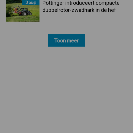
3 aug
Pöttinger introduceert compacte
dubbelrotor-zwadhark in de hef
Toon meer
Footer