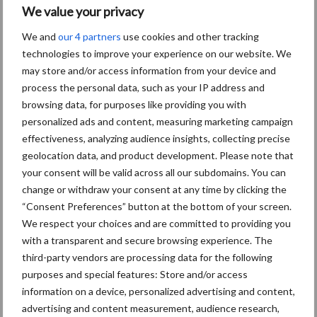
Polen groter dan ooit”
We value your privacy
We and
our 4 partners
use cookies and other tracking
technologies to improve your experience on our website. We
may store and/or access information from your device and
Diergezondheid
Bemesting
Fokkerij
Melkv
process the personal data, such as your IP address and
browsing data, for purposes like providing you with
personalized ads and content, measuring marketing campaign
effectiveness, analyzing audience insights, collecting precise
geolocation data, and product development. Please note that
Mastitis
Hittestress
your consent will be valid across all our subdomains. You can
change or withdraw your consent at any time by clicking the
“Consent Preferences” button at the bottom of your screen.
We respect your choices and are committed to providing you
with a transparent and secure browsing experience. The
Toon meer
third-party vendors are processing data for the following
purposes and special features: Store and/or access
information on a device, personalized advertising and content,
advertising and content measurement, audience research,
Primaire