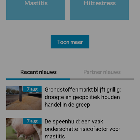
Mastitis
Hittestress
Toon meer
Primaire
Recent nieuws
Partner nieuws
Sidebar
7 aug
Grondstoffenmarkt blijft grillig:
droogte en geopolitiek houden
handel in de greep
7 aug
De speenhuid: een vaak
onderschatte risicofactor voor
mastitis