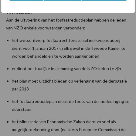
Voorwaarden
Aan de uitvoering van het fosfaatreductieplan hebben de leden
van NZO enkele voorwaarden verbonden:
het wetsontwerp fosfaatrechtenstelsel melkveehouderij
dient vóór 1 januari 2017 in elk geval in de Tweede Kamer te
worden behandeld en te worden aangenomen
er dient bestuurlijke instemming van de NZO-leden te zijn
het plan moet uitzicht bieden op verlenging van de derogatie
per 2018
het fosfaatreductieplan dient de toets van de mededinging te
doorstaan
het Ministerie van Economische Zaken dient zo snel als
mogelijk toekenning door (na toets Europese Commissie) de