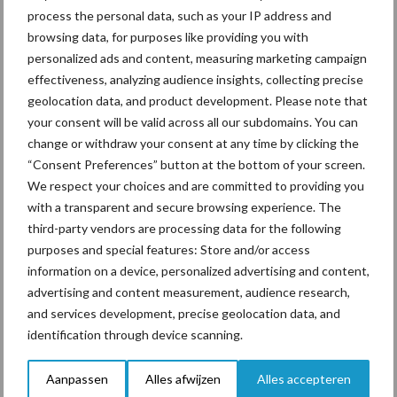
gewerkt aan een zogenoemde algemeen verbindend verklaring
process the personal data, such as your IP address and
browsing data, for purposes like providing you with
(AVV) voor het fosfaatreductieplan zuivel. Tot een definitieve
personalized ads and content, measuring marketing campaign
aanvraag daartoe zal nog worden besloten door ZuivelNL, de
effectiveness, analyzing audience insights, collecting precise
ketenorganisatie van de zuivelsector. Ook zal de algemeen
geolocation data, and product development. Please note that
verbindend verklaring van de regeling moeten worden
your consent will be valid across all our subdomains. You can
voorgelegd aan de Europese Commissie. Het ministerie van
change or withdraw your consent at any time by clicking the
Economische Zaken zal de AVV vervolgens vaststellen. Met een
“Consent Preferences” button at the bottom of your screen.
AVV zullen de maatregelen van toepassing zijn op alle eerste
We respect your choices and are committed to providing you
ontvangers van melk (zuivelondernemingen, opkopers van melk,
with a transparent and secure browsing experience. The
enz) en op alle melkveehouders in Nederland.
third-party vendors are processing data for the following
purposes and special features: Store and/or access
Het fosfaatreductieplan sluit zoveel mogelijk aan bij bestaande
information on a device, personalized advertising and content,
mestwetgeving en bij het in te voeren fosfaatrechtenstelsel,
advertising and content measurement, audience research,
zoals dat op dit moment ter behandeling in de Tweede Kamer
and services development, precise geolocation data, and
ligt. Dat betekent dat het ook van toepassing zal zijn op
identification through device scanning.
bijvoorbeeld biologische en grondgebonden melkveebedrijven.
De definitieve vormgeving van het fosfaatrechtenstelsel kan nog
Aanpassen
Alles afwijzen
Alles accepteren
tot wijziging leiden van het fosfaatreductieplan.