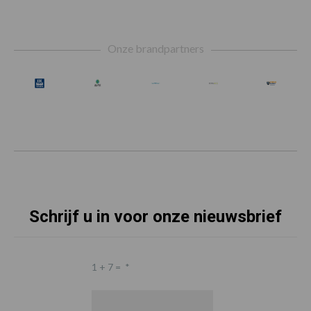
Footer
Onze brandpartners
Schrijf u in voor onze nieuwsbrief
1 + 7 =
*