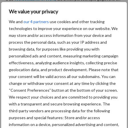
informatie kunt in- en aanvullen. Pas op: uw verzoek moet vóór 15
We value your privacy
januari bij RVO binnen zijn.
We and
our 4 partners
use cookies and other tracking
Bron:
DDB
en
FDF
technologies to improve your experience on our website. We
may store and/or access information from your device and
Aanbevolen voor jou!
process the personal data, such as your IP address and
browsing data, for purposes like providing you with
ForFarmers ziet volume en
personalized ads and content, measuring marketing campaign
marktaandeel groeien in
effectiveness, analyzing audience insights, collecting precise
krimpende Nederlandse
geolocation data, and product development. Please note that
markt
your consent will be valid across all our subdomains. You can
change or withdraw your consent at any time by clicking the
“Consent Preferences” button at the bottom of your screen.
Tien praktische tips voor
We respect your choices and are committed to providing you
een langere levensduur
with a transparent and secure browsing experience. The
third-party vendors are processing data for the following
purposes and special features: Store and/or access
information on a device, personalized advertising and content,