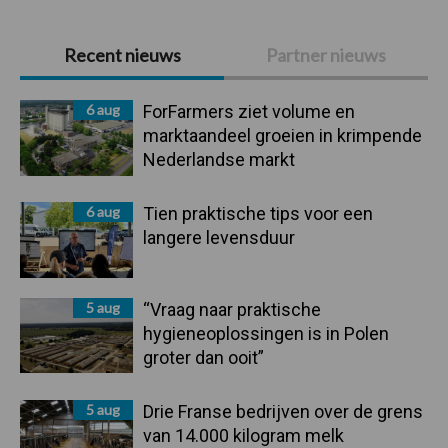
Primaire
Recent nieuws
Partner nieuws
Sidebar
6 aug
ForFarmers ziet volume en
marktaandeel groeien in krimpende
Nederlandse markt
6 aug
Tien praktische tips voor een
langere levensduur
5 aug
“Vraag naar praktische
hygieneoplossingen is in Polen
groter dan ooit”
5 aug
Drie Franse bedrijven over de grens
van 14.000 kilogram melk