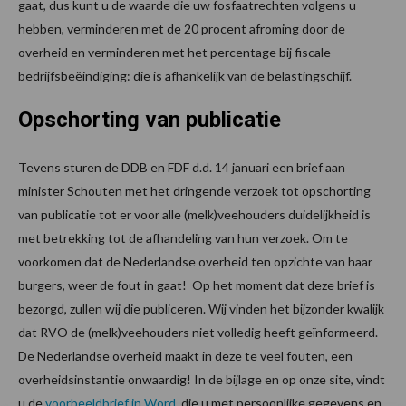
gaat, dus kunt u de waarde die uw fosfaatrechten volgens u
hebben, verminderen met de 20 procent afroming door de
overheid en verminderen met het percentage bij fiscale
bedrijfsbeëindiging: die is afhankelijk van de belastingschijf.
Opschorting van publicatie
Tevens sturen de DDB en FDF d.d. 14 januari een brief aan
minister Schouten met het dringende verzoek tot opschorting
van publicatie tot er voor alle (melk)veehouders duidelijkheid is
met betrekking tot de afhandeling van hun verzoek. Om te
voorkomen dat de Nederlandse overheid ten opzichte van haar
burgers, weer de fout in gaat! Op het moment dat deze brief is
bezorgd, zullen wij die publiceren. Wij vinden het bijzonder kwalijk
dat RVO de (melk)veehouders niet volledig heeft geïnformeerd.
De Nederlandse overheid maakt in deze te veel fouten, een
overheidsinstantie onwaardig! In de bijlage en op onze site, vindt
u de
voorbeeldbrief in Word
, die u met persoonlijke gegevens en