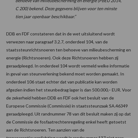
behoeve van milieubescherming en energie (PbEU 2014,
C 200) bekend. Deze gegevens blijven voor ten minste
tien jaar openbaar beschikbaar.”
DDB en FDF constateren dat in de wet uitsluitend wordt
verwezen naar paragraaf 3.2.7, onderdeel 104, van de
staatssteunrichtsnoeren ten behoeve van milieubescherming en
energie (Richtsnoeren). Ook deze Richtsnoeren hebben zij
geraadpleegd. In onderdeel 104 wordt vermeld welke informatie
in geval van steunverlening bekend moet worden gemaakt. In
onderdeel 106 staat echter dat van publicatie kan worden
afgezien indien het steunbedrag lager is dan 500.000,– EUR. Voor
de zekerheid hebben DDB en FDF ook het besluit van de
Europese Commissie (Commissie) in staatssteunzaak SA.46349
geraadpleegd. Uit randnummer 78 van dit besluit maken zij op dat
de Commissie de fosfaatrechtenregeling enkel heeft getoetst
aan de Richtsnoeren. Ten aanzien van de
transparantieverplichting wordt in randnummer 137 niet naar