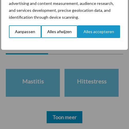
“Vraag naar praktische
advertising and content measurement, audience research,
hygieneoplossingen is in
and services development, precise geolocation data, and
Polen groter dan ooit”
identification through device scanning.
Aanpassen
Alles afwijzen
Alles accepteren
Diergezondheid
Bemesting
Fokkerij
Melkv
Mastitis
Hittestress
Toon meer