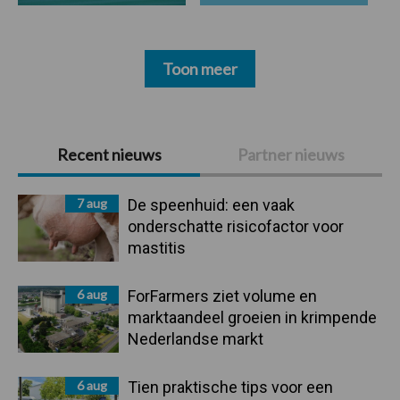
Toon meer
Primaire
Recent nieuws
Partner nieuws
Sidebar
7 aug
De speenhuid: een vaak
onderschatte risicofactor voor
mastitis
6 aug
ForFarmers ziet volume en
marktaandeel groeien in krimpende
Nederlandse markt
6 aug
Tien praktische tips voor een