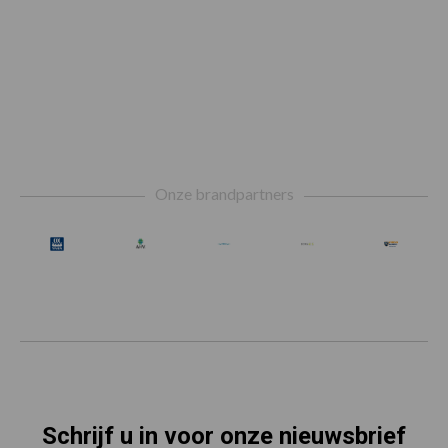
Footer
Onze brandpartners
Schrijf u in voor onze nieuwsbrief