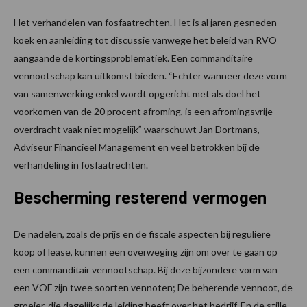
Het verhandelen van fosfaatrechten. Het is al jaren gesneden
koek en aanleiding tot discussie vanwege het beleid van RVO
aangaande de kortingsproblematiek. Een commanditaire
vennootschap kan uitkomst bieden. “Echter wanneer deze vorm
van samenwerking enkel wordt opgericht met als doel het
voorkomen van de 20 procent afroming, is een afromingsvrije
overdracht vaak niet mogelijk” waarschuwt Jan Dortmans,
Adviseur Financieel Management en veel betrokken bij de
verhandeling in fosfaatrechten.
Bescherming resterend vermogen
De nadelen, zoals de prijs en de fiscale aspecten bij reguliere
koop of lease, kunnen een overweging zijn om over te gaan op
een commanditair vennootschap. Bij deze bijzondere vorm van
een VOF zijn twee soorten vennoten; De beherende vennoot, de
groeier, die dagelijks de leiding heeft over het bedrijf. En de stille