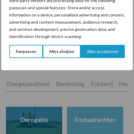
third-party vendors are processing data for the following
purposes and special features: Store and/or access
information on a device, personalized advertising and content,
Tien praktische tips voor
advertising and content measurement, audience research,
een langere levensduur
and services development, precise geolocation data, and
identification through device scanning.
Aanpassen
Alles afwijzen
Alles accepteren
Themapagina's
Diergezondheid
Bemesting
Fokkerij
Melkv
Derogatie
Fosfaatrechten