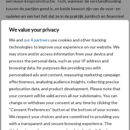
een lease-koopconstructie. Toch, wanneer de verstandhouding
tussen de partijen goed is, en beide bewust zijn van de voor- en
nadelen en van het feit dat ze in de praktijk, juridisch en financieel
een verbintenis aangaan, is een commanditaire vennootschap
We value your privacy
constructie een prima mogelijkheid.” aldus Jan.
We and
our 4 partners
use cookies and other tracking
Bron:
DLV Advies
technologies to improve your experience on our website. We
may store and/or access information from your device and
Aanbevolen voor jou!
process the personal data, such as your IP address and
browsing data, for purposes like providing you with
De speenhuid: een vaak
personalized ads and content, measuring marketing campaign
onderschatte risicofactor
effectiveness, analyzing audience insights, collecting precise
voor mastitis
geolocation data, and product development. Please note that
your consent will be valid across all our subdomains. You can
change or withdraw your consent at any time by clicking the
“Consent Preferences” button at the bottom of your screen.
ForFarmers ziet volume en
We respect your choices and are committed to providing you
marktaandeel groeien in
krimpende Nederlandse
with a transparent and secure browsing experience. The
markt