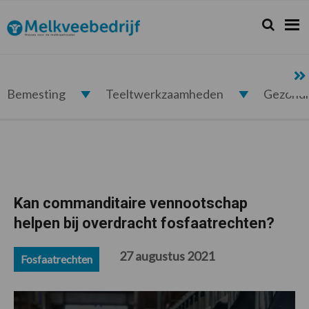
Spring
Door
Spring
Spring
naar
naar
naar
naar
Zoeken...
Zoek
Melkveebedrijf.nl
de
de
de
de
hoofdnavigatie
hoofd
eerste
voettekst
inhoud
sidebar
Bemesting
Teeltwerkzaamheden
Gezond
Kan commanditaire vennootschap
helpen bij overdracht fosfaatrechten?
27 augustus 2021
Fosfaatrechten