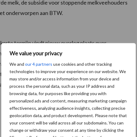
erde melk, de subsidie voor stoppende melkveehouders
 niet onderworpen aan BTW.
korte termijn vindt nieuw overleg plaats over
We value your privacy
en van een herinvesteringsreserve bij het staken van
van een nieuwe activiteit. Ook is aandacht gevraagd
We and
our 4 partners
use cookies and other tracking
technologies to improve your experience on our website. We
achten en hoe toekomstige fosfaatrechten gewaardeerd
may store and/or access information from your device and
ar kind. De stand van zaken staat in
dit overzicht
van
process the personal data, such as your IP address and
browsing data, for purposes like providing you with
personalized ads and content, measuring marketing campaign
effectiveness, analyzing audience insights, collecting precise
geolocation data, and product development. Please note that
your consent will be valid across all our subdomains. You can
change or withdraw your consent at any time by clicking the