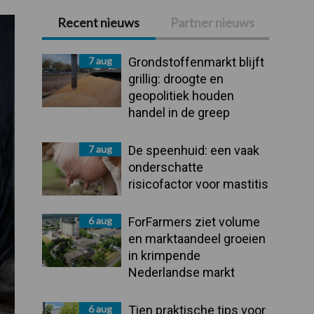
Recent nieuws
Partner nieuws
Primaire
Sidebar
7 aug
Grondstoffenmarkt blijft
grillig: droogte en
geopolitiek houden
handel in de greep
7 aug
De speenhuid: een vaak
onderschatte
risicofactor voor mastitis
6 aug
ForFarmers ziet volume
en marktaandeel groeien
in krimpende
Nederlandse markt
6 aug
Tien praktische tips voor