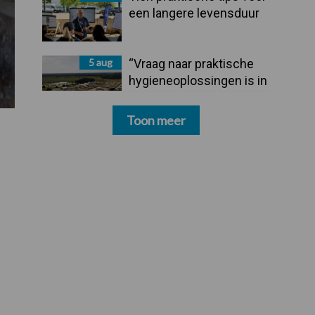
een langere levensduur
5 aug
“Vraag naar praktische
hygieneoplossingen is in
Polen groter dan ooit”
Toon meer