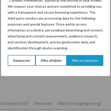
“Consent Preferences” button at the bottom of your screen.
We respect your choices and are committed to providing you
with a transparent and secure browsing experience. The
third-party vendors are processing data for the following
purposes and special features: Store and/or access
information on a device, personalized advertising and content,
advertising and content measurement, audience research,
and services development, precise geolocation data, and
identification through device scanning.
Aanpassen
Alles afwijzen
Alles accepteren
De speenhuid: een vaak onderschatte
risicofactor voor mastitis
lkveebedrijf
Veevoer
Wet en regelgeving