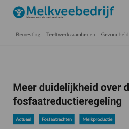
Spring
Door
Spring
Spring
naar
naar
naar
naar
Melkveebedrijf.nl
de
de
de
de
hoofdnavigatie
hoofd
eerste
voettekst
inhoud
sidebar
Bemesting
Teeltwerkzaamheden
Gezondheid
Meer duidelijkheid over d
fosfaatreductieregeling
Actueel
Fosfaatrechten
Melkproductie