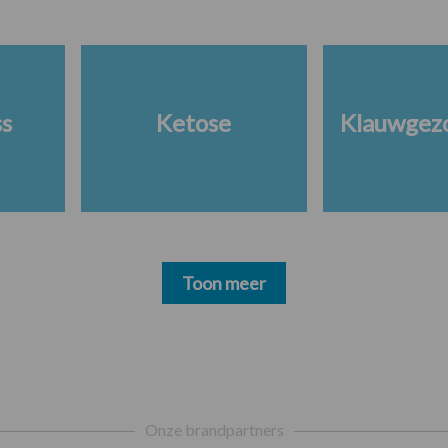
ss
Ketose
Klauwgez
Toon meer
Onze brandpartners