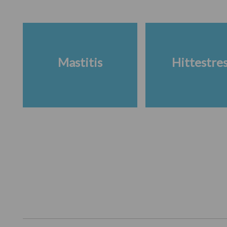
Mastitis
Hittestre
Footer