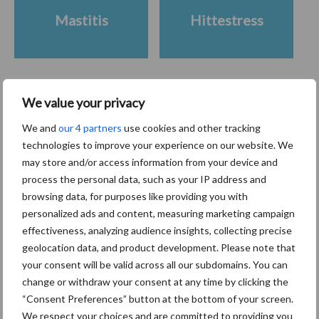
Mastitis
Hittestress
We value your privacy
Toon meer
We and
our 4 partners
use cookies and other tracking
technologies to improve your experience on our website. We
may store and/or access information from your device and
Primaire
Recent nieuws
Partner nieuws
process the personal data, such as your IP address and
Sidebar
browsing data, for purposes like providing you with
personalized ads and content, measuring marketing campaign
7 aug
Grondstoffenmarkt blijft grillig:
effectiveness, analyzing audience insights, collecting precise
droogte en geopolitiek houden
geolocation data, and product development. Please note that
handel in de greep
your consent will be valid across all our subdomains. You can
change or withdraw your consent at any time by clicking the
7 aug
De speenhuid: een vaak
“Consent Preferences” button at the bottom of your screen.
onderschatte risicofactor voor
We respect your choices and are committed to providing you