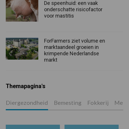
De speenhuid: een vaak
onderschatte risicofactor
voor mastitis
ForFarmers ziet volume en
marktaandeel groeien in
krimpende Nederlandse
markt
Themapagina's
Diergezondheid
Bemesting
Fokkerij
Melkv