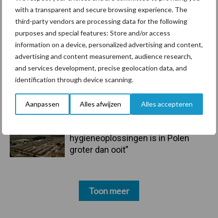
mastitis
with a transparent and secure browsing experience. The
third-party vendors are processing data for the following
6 aug
ForFarmers ziet volume en
purposes and special features: Store and/or access
marktaandeel groeien in krimpende
information on a device, personalized advertising and content,
Nederlandse markt
advertising and content measurement, audience research,
and services development, precise geolocation data, and
6 aug
Tien praktische tips voor een
identification through device scanning.
langere levensduur
Aanpassen
Alles afwijzen
Alles accepteren
5 aug
“Vraag naar praktische
hygieneoplossingen is in Polen
groter dan ooit”
Toon meer