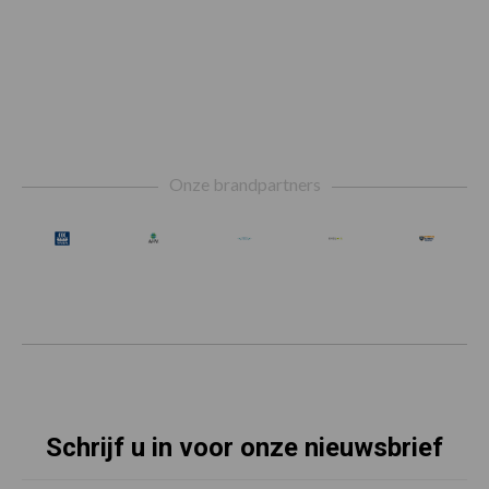
Footer
Onze brandpartners
Schrijf u in voor onze nieuwsbrief