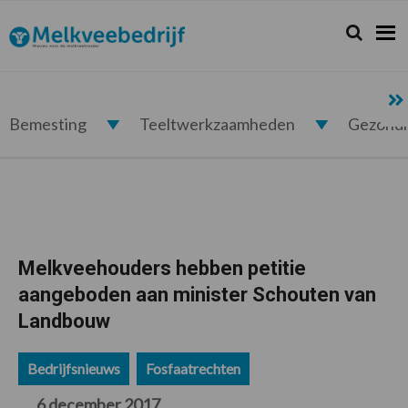
Spring
Door
Spring
Spring
naar
naar
naar
naar
Zoeken...
Zoek
Melkveebedrijf.nl
de
de
de
de
hoofdnavigatie
hoofd
eerste
voettekst
inhoud
sidebar
Bemesting
Teeltwerkzaamheden
Gezond
Melkveehouders hebben petitie
aangeboden aan minister Schouten van
Landbouw
Bedrijfsnieuws
Fosfaatrechten
6 december 2017