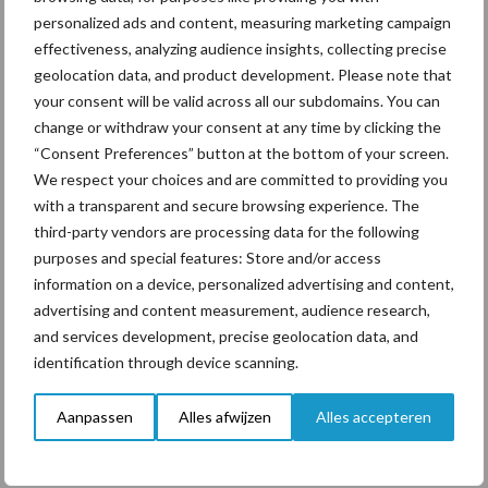
knelgevallen om in 2018 niet al te struikelen.
personalized ads and content, measuring marketing campaign
Leaserechten zullen niet beschikbaar komen als dit jaar
effectiveness, analyzing audience insights, collecting precise
op jaar 10% korting oplevert. De korting achterwege
geolocation data, and product development. Please note that
laten of hooguit 1 maal toepassen.
your consent will be valid across all our subdomains. You can
change or withdraw your consent at any time by clicking the
Bron: IuDK
“Consent Preferences” button at the bottom of your screen.
We respect your choices and are committed to providing you
Aanbevolen voor jou!
with a transparent and secure browsing experience. The
third-party vendors are processing data for the following
ForFarmers ziet volume en
purposes and special features: Store and/or access
marktaandeel groeien in
information on a device, personalized advertising and content,
krimpende Nederlandse
advertising and content measurement, audience research,
markt
and services development, precise geolocation data, and
identification through device scanning.
Tien praktische tips voor
Aanpassen
Alles afwijzen
Alles accepteren
een langere levensduur