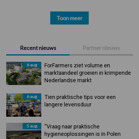
Toon meer
Primaire
Recent nieuws
Partner nieuws
Sidebar
6 aug
ForFarmers ziet volume en
marktaandeel groeien in krimpende
Nederlandse markt
6 aug
Tien praktische tips voor een
langere levensduur
5 aug
“Vraag naar praktische
hygieneoplossingen is in Polen