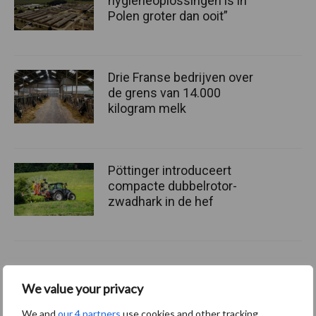
hygieneoplossingen is in
Polen groter dan ooit”
Drie Franse bedrijven over
de grens van 14.000
kilogram melk
Pöttinger introduceert
compacte dubbelrotor-
zwadhark in de hef
Themapagina's
We value your privacy
We and
our 4 partners
use cookies and other tracking