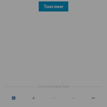
Toon meer
Footer
Onze brandpartners