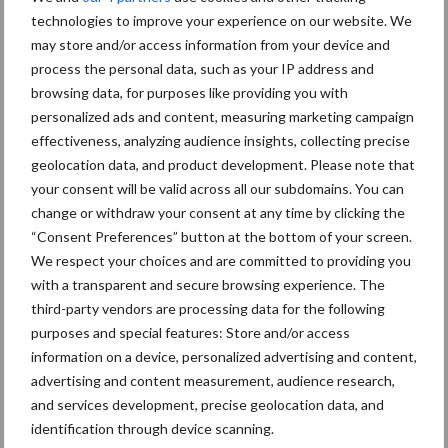
Diergezondheid
Bemesting
Fokkerij
Melkv
technologies to improve your experience on our website. We
may store and/or access information from your device and
process the personal data, such as your IP address and
browsing data, for purposes like providing you with
personalized ads and content, measuring marketing campaign
Mastitis
Hittestress
effectiveness, analyzing audience insights, collecting precise
geolocation data, and product development. Please note that
your consent will be valid across all our subdomains. You can
change or withdraw your consent at any time by clicking the
“Consent Preferences” button at the bottom of your screen.
Toon meer
We respect your choices and are committed to providing you
with a transparent and secure browsing experience. The
third-party vendors are processing data for the following
Primaire
purposes and special features: Store and/or access
Recent nieuws
Partner nieuws
information on a device, personalized advertising and content,
Sidebar
advertising and content measurement, audience research,
5 aug
“Vraag naar praktische
and services development, precise geolocation data, and
hygieneoplossingen is in Polen
identification through device scanning.