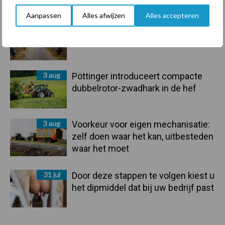
groter dan ooit”
Aanpassen
Alles afwijzen
Alles accepteren
5 aug
Drie Franse bedrijven over de grens
van 14.000 kilogram melk
3 aug
Pöttinger introduceert compacte
dubbelrotor-zwadhark in de hef
3 aug
Voorkeur voor eigen mechanisatie:
zelf doen waar het kan, uitbesteden
waar het moet
31 jul
Door deze stappen te volgen kiest u
het dipmiddel dat bij uw bedrijf past