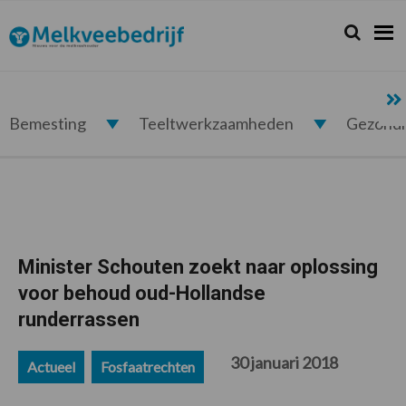
Spring
Door
Spring
Spring
naar
naar
naar
naar
Zoeken...
Zoek
Melkveebedrijf.nl
de
de
de
de
hoofdnavigatie
hoofd
eerste
voettekst
inhoud
sidebar
Bemesting
Teeltwerkzaamheden
Gezond
Minister Schouten zoekt naar oplossing
voor behoud oud-Hollandse
runderrassen
30 januari 2018
Actueel
Fosfaatrechten