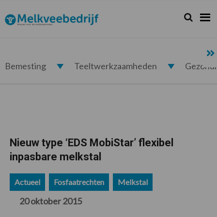
Spring
Door
Spring
Spring
naar
naar
naar
naar
Zoeken...
Zoek
Melkveebedrijf.nl
de
de
de
de
hoofdnavigatie
hoofd
eerste
voettekst
inhoud
sidebar
Bemesting
Teeltwerkzaamheden
Gezond
Nieuw type ‘EDS MobiStar’ flexibel
inpasbare melkstal
Actueel
Fosfaatrechten
Melkstal
20 oktober 2015