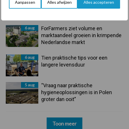
Aanpassen
Alles afwijzen
Alles accepteren
onderschatte risicofactor voor
mastitis
6 aug
ForFarmers ziet volume en
marktaandeel groeien in krimpende
Nederlandse markt
6 aug
Tien praktische tips voor een
langere levensduur
5 aug
“Vraag naar praktische
hygieneoplossingen is in Polen
groter dan ooit”
Toon meer