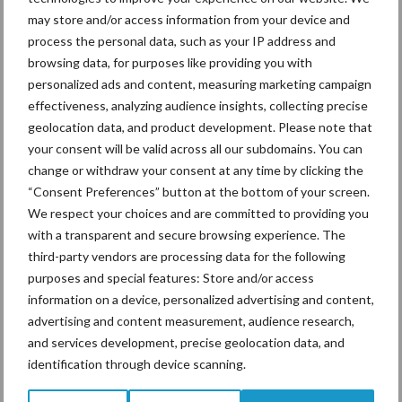
may store and/or access information from your device and
process the personal data, such as your IP address and
Mastitis
Hittestress
browsing data, for purposes like providing you with
personalized ads and content, measuring marketing campaign
effectiveness, analyzing audience insights, collecting precise
geolocation data, and product development. Please note that
your consent will be valid across all our subdomains. You can
Toon meer
change or withdraw your consent at any time by clicking the
“Consent Preferences” button at the bottom of your screen.
We respect your choices and are committed to providing you
with a transparent and secure browsing experience. The
Primaire
Recent nieuws
Partner nieuws
third-party vendors are processing data for the following
Sidebar
purposes and special features: Store and/or access
information on a device, personalized advertising and content,
7 aug
Grondstoffenmarkt blijft grillig:
advertising and content measurement, audience research,
droogte en geopolitiek houden
and services development, precise geolocation data, and
handel in de greep
identification through device scanning.
7 aug
De speenhuid: een vaak