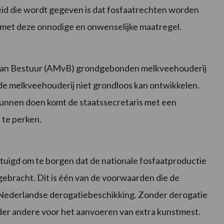
heid die wordt gegeven is dat fosfaatrechten worden
met deze onnodige en onwenselijke maatregel.
 van Bestuur (AMvB) grondgebonden melkveehouderij
de melkveehouderij niet grondloos kan ontwikkelen.
kunnen doen komt de staatssecretaris met een
 te perken.
tuigd om te borgen dat de nationale fosfaatproductie
ebracht. Dit is één van de voorwaarden die de
ederlandse derogatiebeschikking. Zonder derogatie
der andere voor het aanvoeren van extra kunstmest.