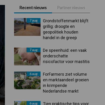
Recent nieuws
Partner nieuws
Primaire
Sidebar
7 aug
Grondstoffenmarkt blijft
grillig: droogte en
geopolitiek houden
handel in de greep
7 aug
De speenhuid: een vaak
onderschatte
risicofactor voor mastitis
6 aug
ForFarmers ziet volume
en marktaandeel groeien
in krimpende
Nederlandse markt
6 aug
Tien praktische tips voor