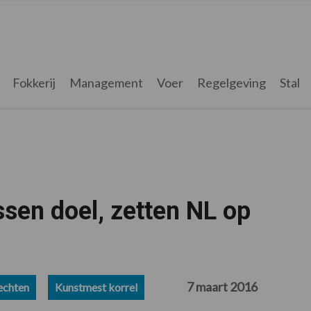
Fokkerij
Management
Voer
Regelgeving
Stal
sen doel, zetten NL op
7 maart 2016
echten
Kunstmest korrel