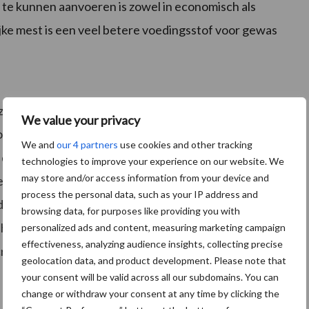
 te kunnen aanvoeren is zowel in economisch als
ijke mest is een veel betere voedingsstof voor gewas
hij zich bij de onderhandelingen met de Europese
We value your privacy
or het laten vervallen van het
We and
our 4 partners
use cookies and other tracking
derogatie of op zijn minst een verhoging van het
technologies to improve your experience on our website. We
may store and/or access information from your device and
het stelsel van fosfaatrechten plaats gaan vinden.
process the personal data, such as your IP address and
of zelfs vervalt is de invoering van fosfaatrechten en
browsing data, for purposes like providing you with
het geheel niet meer nodig. De NMV vindt dit
personalized ads and content, measuring marketing campaign
effectiveness, analyzing audience insights, collecting precise
ecretaris een ander doel nastreeft met de invoering van
geolocation data, and product development. Please note that
your consent will be valid across all our subdomains. You can
change or withdraw your consent at any time by clicking the