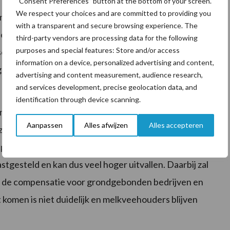
“Consent Preferences” button at the bottom of your screen.
We respect your choices and are committed to providing you
n derogatie is dat op basis van een wetenschappelijke
with a transparent and secure browsing experience. The
f effect is op de waterkwaliteit. De staatssecretaris
third-party vendors are processing data for the following
purposes and special features: Store and/or access
herp zal gaan toetsen. Toch komt hij niet met een
information on a device, personalized advertising and content,
 gaan zorgen dat de waterkwaliteit verbetert.
advertising and content measurement, audience research,
and services development, precise geolocation data, and
identification through device scanning.
ang melkveehouders in de ban houdt, maakt de
Aanpassen
Alles afwijzen
Alles accepteren
 zegt weliswaar dat er sprake zal zijn van een generiek
ercentage zal in ieder geval 4% zijn. Het definitieve
stgesteld en kan dus veel hoger uitvallen. Daarbij zal
 de compensatie voor grondgebonden bedrijven en
 komen is niet duidelijk en melkveehouders blijven