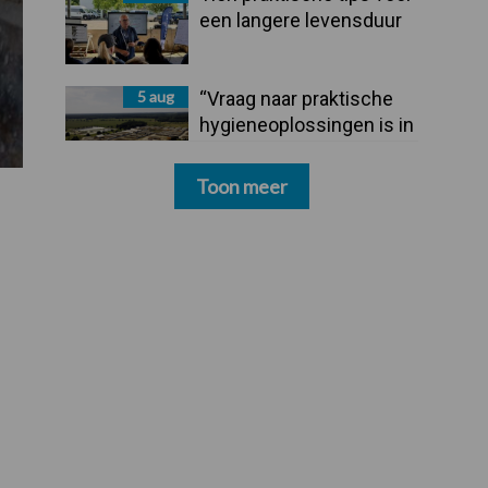
een langere levensduur
5 aug
“Vraag naar praktische
hygieneoplossingen is in
Polen groter dan ooit”
Toon meer