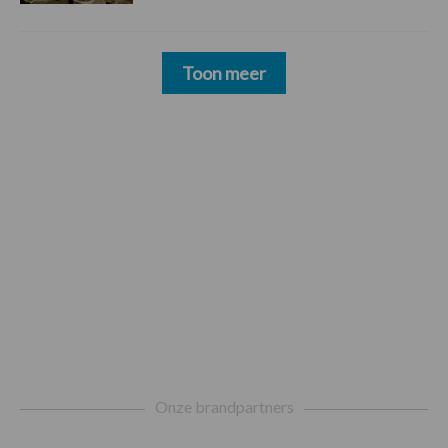
Toon meer
Footer
Onze brandpartners