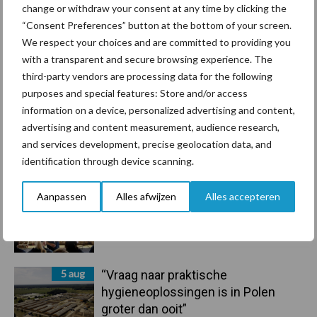
droogte en geopolitiek houden
change or withdraw your consent at any time by clicking the
handel in de greep
“Consent Preferences” button at the bottom of your screen.
We respect your choices and are committed to providing you
with a transparent and secure browsing experience. The
7 aug
De speenhuid: een vaak
third-party vendors are processing data for the following
onderschatte risicofactor voor
purposes and special features: Store and/or access
mastitis
information on a device, personalized advertising and content,
advertising and content measurement, audience research,
6 aug
ForFarmers ziet volume en
and services development, precise geolocation data, and
marktaandeel groeien in krimpende
identification through device scanning.
Nederlandse markt
Aanpassen
Alles afwijzen
Alles accepteren
6 aug
Tien praktische tips voor een
langere levensduur
5 aug
“Vraag naar praktische
hygieneoplossingen is in Polen
groter dan ooit”