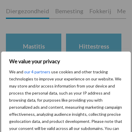
Diergezondheid
Bemesting
Fokkerij
Melkv
Mastitis
Hittestress
We value your privacy
We and
our 4 partners
use cookies and other tracking
technologies to improve your experience on our website. We
Toon meer
may store and/or access information from your device and
process the personal data, such as your IP address and
browsing data, for purposes like providing you with
Primaire
personalized ads and content, measuring marketing campaign
Recent nieuws
Partner nieuws
effectiveness, analyzing audience insights, collecting precise
Sidebar
geolocation data, and product development. Please note that
7 aug
Grondstoffenmarkt blijft grillig:
your consent will be valid across all our subdomains. You can