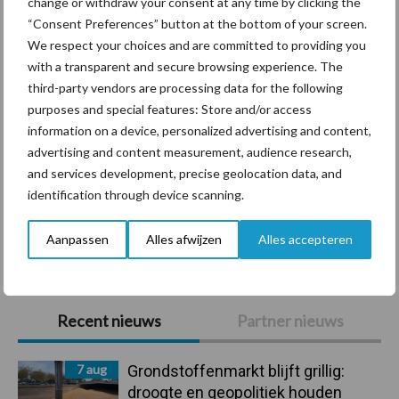
change or withdraw your consent at any time by clicking the
Diergezondheid
Bemesting
Fokkerij
Melkv
“Consent Preferences” button at the bottom of your screen.
We respect your choices and are committed to providing you
with a transparent and secure browsing experience. The
third-party vendors are processing data for the following
purposes and special features: Store and/or access
Derogatie
Fosfaatrechten
information on a device, personalized advertising and content,
advertising and content measurement, audience research,
and services development, precise geolocation data, and
identification through device scanning.
Toon meer
Aanpassen
Alles afwijzen
Alles accepteren
Primaire
Recent nieuws
Partner nieuws
Sidebar
7 aug
Grondstoffenmarkt blijft grillig:
droogte en geopolitiek houden