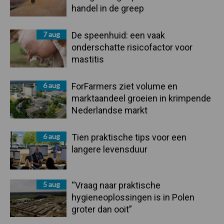
handel in de greep
7 aug
De speenhuid: een vaak
onderschatte risicofactor voor
mastitis
6 aug
ForFarmers ziet volume en
marktaandeel groeien in krimpende
Nederlandse markt
6 aug
Tien praktische tips voor een
langere levensduur
5 aug
“Vraag naar praktische
hygieneoplossingen is in Polen
groter dan ooit”