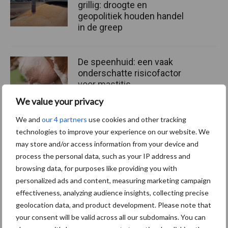
grillig: droogte en
geopolitiek houden handel
in de greep
De speenhuid: een vaak
onderschatte risicofactor
voor mastitis
We value your privacy
We and
our 4 partners
use cookies and other tracking
ForFarmers ziet volume en
technologies to improve your experience on our website. We
marktaandeel groeien in
may store and/or access information from your device and
krimpende Nederlandse
process the personal data, such as your IP address and
markt
browsing data, for purposes like providing you with
personalized ads and content, measuring marketing campaign
effectiveness, analyzing audience insights, collecting precise
geolocation data, and product development. Please note that
Themapagina's
your consent will be valid across all our subdomains. You can