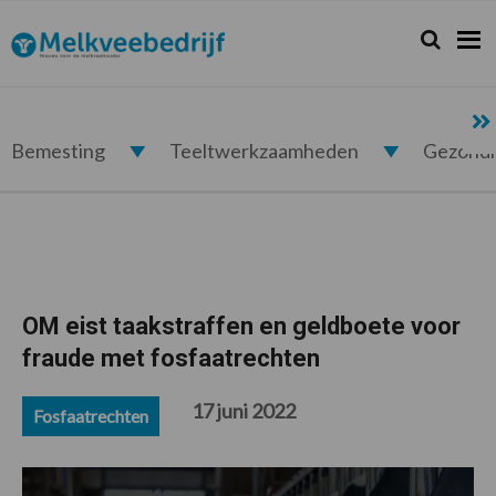
Spring
Door
Spring
Spring
naar
naar
naar
naar
Zoeken...
Zoek
Melkveebedrijf.nl
de
de
de
de
hoofdnavigatie
hoofd
eerste
voettekst
inhoud
sidebar
Bemesting
Teeltwerkzaamheden
Gezond
OM eist taakstraffen en geldboete voor
fraude met fosfaatrechten
17 juni 2022
Fosfaatrechten