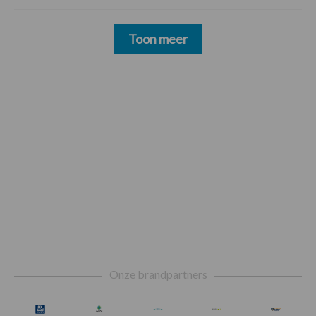
Toon meer
Footer
Onze brandpartners