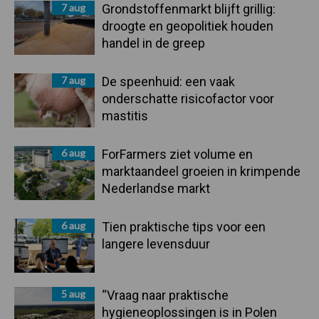
7 aug
Grondstoffenmarkt blijft grillig:
droogte en geopolitiek houden
handel in de greep
7 aug
De speenhuid: een vaak
onderschatte risicofactor voor
mastitis
6 aug
ForFarmers ziet volume en
marktaandeel groeien in krimpende
Nederlandse markt
6 aug
Tien praktische tips voor een
langere levensduur
5 aug
“Vraag naar praktische
hygieneoplossingen is in Polen