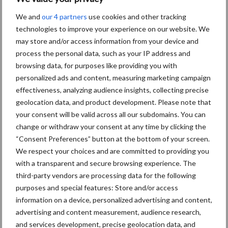
Grondstoffenmarkt blijft
We and
our 4 partners
use cookies and other tracking
grillig: droogte en
technologies to improve your experience on our website. We
geopolitiek houden handel
may store and/or access information from your device and
in de greep
process the personal data, such as your IP address and
browsing data, for purposes like providing you with
personalized ads and content, measuring marketing campaign
De speenhuid: een vaak
effectiveness, analyzing audience insights, collecting precise
onderschatte risicofactor
geolocation data, and product development. Please note that
voor mastitis
your consent will be valid across all our subdomains. You can
change or withdraw your consent at any time by clicking the
“Consent Preferences” button at the bottom of your screen.
ForFarmers ziet volume en
We respect your choices and are committed to providing you
marktaandeel groeien in
with a transparent and secure browsing experience. The
krimpende Nederlandse
third-party vendors are processing data for the following
markt
purposes and special features: Store and/or access
information on a device, personalized advertising and content,
advertising and content measurement, audience research,
and services development, precise geolocation data, and