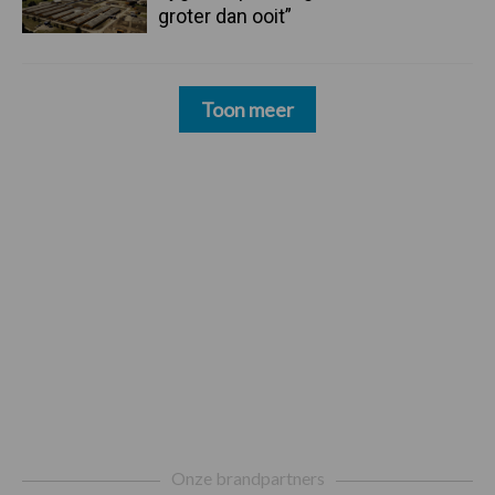
groter dan ooit”
Toon meer
Footer
Onze brandpartners