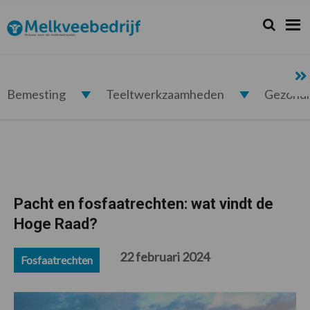
Spring
Door
Spring
Spring
naar
naar
naar
naar
Zoeken...
Zoek
Melkveebedrijf.nl
de
de
de
de
hoofdnavigatie
hoofd
eerste
voettekst
inhoud
sidebar
Bemesting
Teeltwerkzaamheden
Gezond
Pacht en fosfaatrechten: wat vindt de
Hoge Raad?
22 februari 2024
Fosfaatrechten