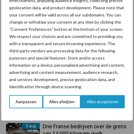
effectiveness, analyzing audience insights, collecting precise
geolocation data, and product development. Please note that
your consent will be valid across all our subdomains. You can
Primaire
Recent nieuws
Partner nieuws
change or withdraw your consent at any time by clicking the
Sidebar
“Consent Preferences” button at the bottom of your screen.
We respect your choices and are committed to providing you
6 aug
ForFarmers ziet volume en
with a transparent and secure browsing experience. The
marktaandeel groeien in krimpende
third-party vendors are processing data for the following
Nederlandse markt
purposes and special features: Store and/or access
information on a device, personalized advertising and content,
6 aug
Tien praktische tips voor een
advertising and content measurement, audience research,
langere levensduur
and services development, precise geolocation data, and
identification through device scanning.
5 aug
“Vraag naar praktische
Aanpassen
Alles afwijzen
Alles accepteren
hygieneoplossingen is in Polen
groter dan ooit”
5 aug
Drie Franse bedrijven over de grens
van 14.000 kilogram melk