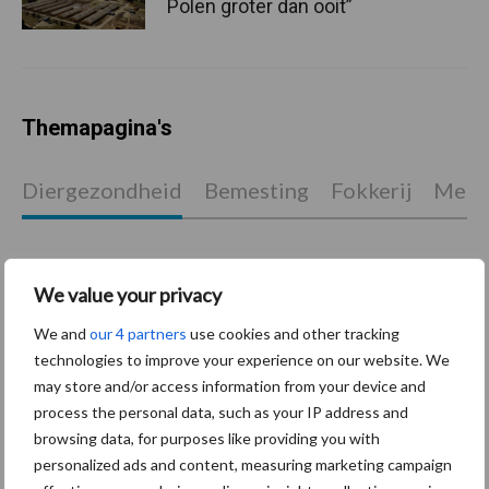
Polen groter dan ooit”
Themapagina's
Diergezondheid
Bemesting
Fokkerij
Melkv
We value your privacy
Mastitis
Hittestress
We and
our 4 partners
use cookies and other tracking
technologies to improve your experience on our website. We
may store and/or access information from your device and
process the personal data, such as your IP address and
browsing data, for purposes like providing you with
Toon meer
personalized ads and content, measuring marketing campaign