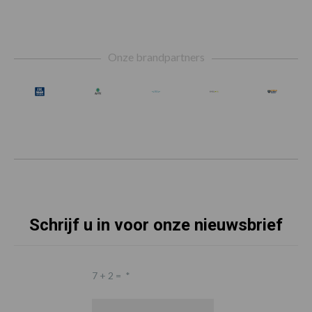
Footer
Onze brandpartners
Schrijf u in voor onze nieuwsbrief
7 + 2 =
*