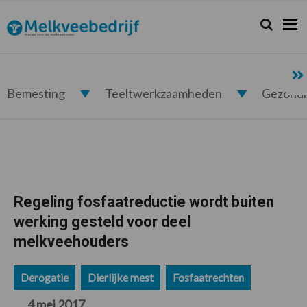
Spring
Door
Spring
Spring
naar
naar
naar
naar
Zoeken...
Zoek
Melkveebedrijf.nl
de
de
de
de
hoofdnavigatie
hoofd
eerste
voettekst
inhoud
sidebar
Bemesting
Teeltwerkzaamheden
Gezond
Regeling fosfaatreductie wordt buiten
werking gesteld voor deel
melkveehouders
Derogatie
Dierlijke mest
Fosfaatrechten
4 mei 2017