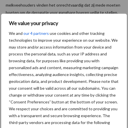
melkveehouders vinden het onrechtvaardig dat zij mede moeten
boeten om de derogatie voor gangbare boeren veilig te stellen.
Ook de rechter erkent dat de reductieregeling beoogt een
We value your privacy
oplossing te bieden voor een probleem waar biologische boeren
We and
our 4 partners
use cookies and other tracking
feitelijk niet aan hebben bijdragen.
technologies to improve your experience on our website. We
Ontzien
may store and/or access information from your device and
process the personal data, such as your IP address and
De Tweede Kamer heeft in december ingestemd met het
browsing data, for purposes like providing you with
fosfaatrechten stelsel, dat per 2018 zou moeten ingaan. De
personalized ads and content, measuring marketing campaign
Tweede Kamer heeft besloten om de biologische
effectiveness, analyzing audience insights, collecting precise
melkveehouderij alleen te ontzien in de generieke korting. Dit zou
geolocation data, and product development. Please note that
betekenen dat biologische boeren die nu meer koeien hebben
your consent will be valid across all our subdomains. You can
change or withdraw your consent at any time by clicking the
dan op 2 juli 2015, alleen die extra koeien hoeven weg te doen en
“Consent Preferences” button at the bottom of your screen.
niet 4 % extra hoeven te krimpen. De Eerste Kamer moet hier
We respect your choices and are committed to providing you
nog mee instemmen.
with a transparent and secure browsing experience. The
De Natuurweide, Netwerk Grondig en Biohuis hopen de Eerste
third-party vendors are processing data for the following