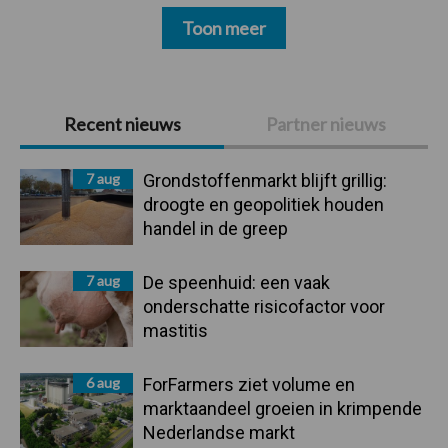
Toon meer
Primaire
Recent nieuws
Partner nieuws
Sidebar
7 aug
Grondstoffenmarkt blijft grillig:
droogte en geopolitiek houden
handel in de greep
7 aug
De speenhuid: een vaak
onderschatte risicofactor voor
mastitis
6 aug
ForFarmers ziet volume en
marktaandeel groeien in krimpende
Nederlandse markt