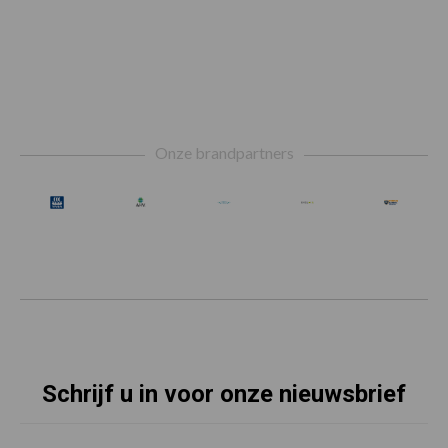
Footer
Onze brandpartners
Schrijf u in voor onze nieuwsbrief