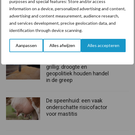
Kamer te kunnen overtuigen dat grondgebonden en biologische
purposes and special features: Store and/or access
information on a device, personalized advertising and content,
melkveehouders ontzien moeten worden bij de
advertising and content measurement, audience research,
fosfaatwetgeving.
and services development, precise geolocation data, and
Bron: Bionext, De Natuurweide en Netwerk Grondig
identification through device scanning.
Aanbevolen voor jou!
Aanpassen
Alles afwijzen
Alles accepteren
Grondstoffenmarkt blijft
grillig: droogte en
geopolitiek houden handel
in de greep
De speenhuid: een vaak
onderschatte risicofactor
voor mastitis