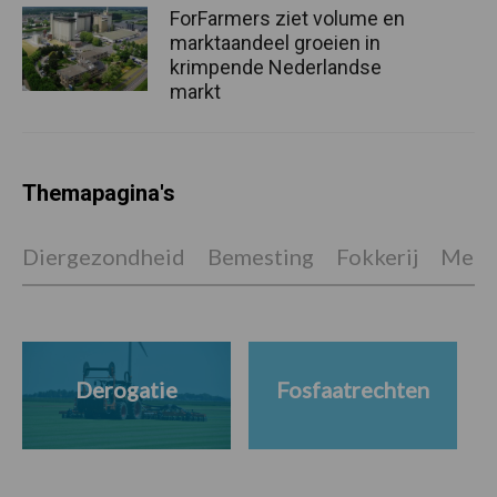
ForFarmers ziet volume en
marktaandeel groeien in
krimpende Nederlandse
markt
Themapagina's
Diergezondheid
Bemesting
Fokkerij
Melkv
Derogatie
Fosfaatrechten