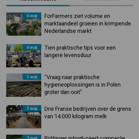
Sidebar
6 aug
ForFarmers ziet volume en
marktaandeel groeien in krimpende
Nederlandse markt
6 aug
Tien praktische tips voor een
langere levensduur
5 aug
“Vraag naar praktische
hygieneoplossingen is in Polen
groter dan ooit”
5 aug
Drie Franse bedrijven over de grens
van 14.000 kilogram melk
3 aug
Pöttinger introduceert compacte