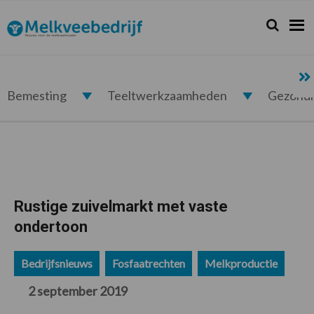
Spring
Door
Spring
Spring
naar
naar
naar
naar
Zoeken...
Zoek
Melkveebedrijf.nl
de
de
de
de
hoofdnavigatie
hoofd
eerste
voettekst
inhoud
sidebar
Bemesting
Teeltwerkzaamheden
Gezond
Rustige zuivelmarkt met vaste
ondertoon
Bedrijfsnieuws
Fosfaatrechten
Melkproductie
2 september 2019