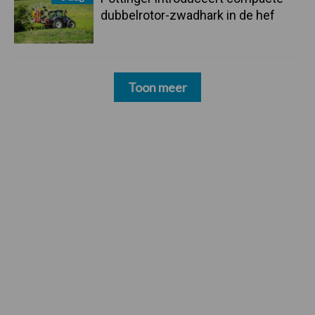
dubbelrotor-zwadhark in de hef
Toon meer
Footer