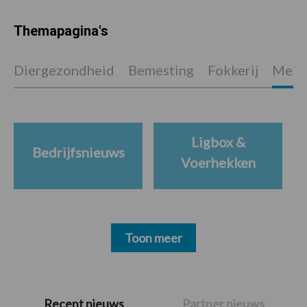
Themapagina's
Diergezondheid
Bemesting
Fokkerij
Melkv
Ligbox &
Bedrijfsnieuws
Voerhekken
Toon meer
Primaire
Recent nieuws
Partner nieuws