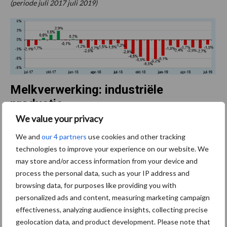
(periode juli 2017 juli 2019)
Melkverwerking: industriële
productie
We value your privacy
Tot en met juni 2019, ontwikkeling in % t.o.v. 2018 (Bron: RVO.nl)
We and
our 4 partners
use cookies and other tracking
technologies to improve your experience on our website. We
may store and/or access information from your device and
process the personal data, such as your IP address and
browsing data, for purposes like providing you with
personalized ads and content, measuring marketing campaign
effectiveness, analyzing audience insights, collecting precise
Bron:
ZuivelNL
geolocation data, and product development. Please note that