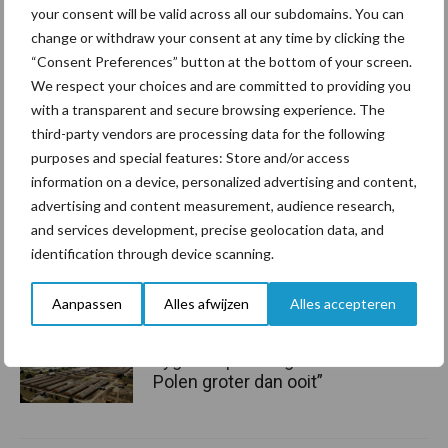
Aanbevolen voor jou!
your consent will be valid across all our subdomains. You can
change or withdraw your consent at any time by clicking the
“Consent Preferences” button at the bottom of your screen.
ForFarmers ziet volume en
We respect your choices and are committed to providing you
marktaandeel groeien in
with a transparent and secure browsing experience. The
krimpende Nederlandse
third-party vendors are processing data for the following
markt
purposes and special features: Store and/or access
information on a device, personalized advertising and content,
Tien praktische tips voor
advertising and content measurement, audience research,
een langere levensduur
and services development, precise geolocation data, and
identification through device scanning.
Aanpassen
Alles afwijzen
Alles accepteren
“Vraag naar praktische
hygieneoplossingen is in
Polen groter dan ooit”