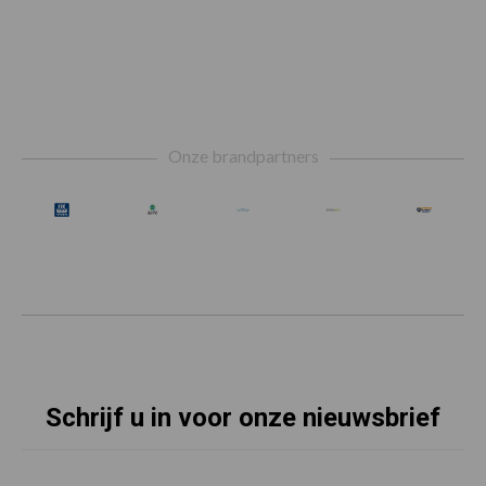
Footer
Onze brandpartners
Schrijf u in voor onze nieuwsbrief