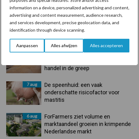
purposes and special features: Store and/or access
Toon meer
information on a device, personalized advertising and content,
advertising and content measurement, audience research,
and services development, precise geolocation data, and
identification through device scanning.
Primaire
Recent nieuws
Partner nieuws
Sidebar
Aanpassen
Alles afwijzen
Alles accepteren
7 aug
Grondstoffenmarkt blijft grillig:
droogte en geopolitiek houden
handel in de greep
7 aug
De speenhuid: een vaak
onderschatte risicofactor voor
mastitis
6 aug
ForFarmers ziet volume en
marktaandeel groeien in krimpende
Nederlandse markt