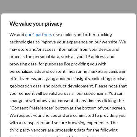
ForFarmers ziet volume en
We value your privacy
marktaandeel groeien in
krimpende Nederlandse
We and
our 4 partners
use cookies and other tracking
markt
technologies to improve your experience on our website. We
may store and/or access information from your device and
process the personal data, such as your IP address and
browsing data, for purposes like providing you with
Diergezondheid
Bemesting
Fokkerij
Melkv
personalized ads and content, measuring marketing campaign
effectiveness, analyzing audience insights, collecting precise
geolocation data, and product development. Please note that
your consent will be valid across all our subdomains. You can
change or withdraw your consent at any time by clicking the
Mastitis
Hittestress
“Consent Preferences” button at the bottom of your screen.
We respect your choices and are committed to providing you
with a transparent and secure browsing experience. The
third-party vendors are processing data for the following