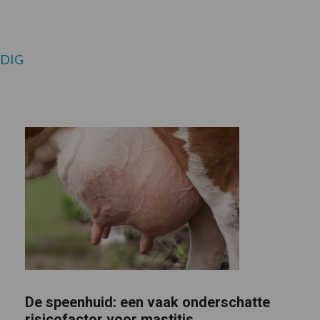
NDIG
De speenhuid: een vaak onderschatte
risicofactor voor mastitis