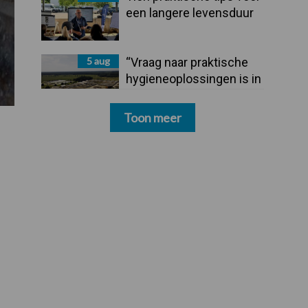
een langere levensduur
5 aug
“Vraag naar praktische
hygieneoplossingen is in
Polen groter dan ooit”
Toon meer