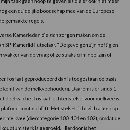
is mijn taak geen hoop te geven als die er ook niet meer
nog een duidelijke boodschap mee van de Europese
de gemaakte regels.
diverse Kamerleden die zich zorgen maken om de
n SP-Kamerlid Futselaar. "De gevolgen zijn heftig en
wakker van de vraag of ze straks crimineel zijn of
er fosfaat geproduceerd dan is toegestaan op basis
 komt van de melkveehouderij. Daarom is er sinds 1
Het doel van het fosfaatrechtenstelsel voor melkvee is
lafond komt en blijft. Het stelsel richt zich alleen op
n melkvee (diercategorie 100, 101 en 102), omdat de
kquotum sterk is gegroeid. Hierdoor is het