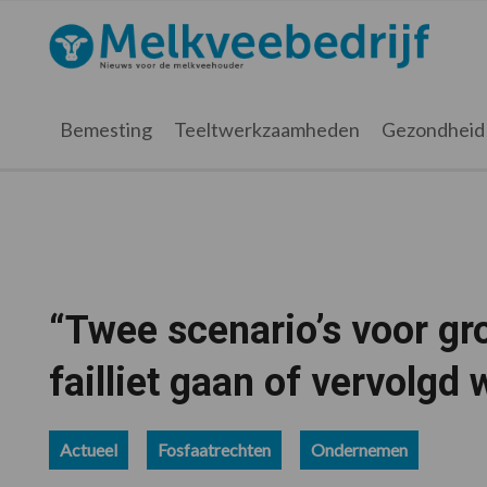
Spring
Door
Spring
Spring
naar
naar
naar
naar
Melkveebedrijf.nl
de
de
de
de
hoofdnavigatie
hoofd
eerste
voettekst
inhoud
sidebar
Bemesting
Teeltwerkzaamheden
Gezondheid
“Twee scenario’s voor g
failliet gaan of vervolgd
Actueel
Fosfaatrechten
Ondernemen