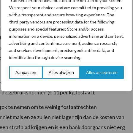
“Consent Preferences” button at the bottom of your screen.
We respect your choices and are committed to providing you
with a transparent and secure browsing experience. The
third-party vendors are processing data for the following
aseerd op minimaal het voordeel dat een veehouder
purposes and special features: Store and/or access
information on a device, personalized advertising and content,
ers die zich wél aan de wet- en regelgeving hebben
advertising and content measurement, audience research,
er zullen dit bepalen. Als herhaaldelijk niet aan de
and services development, precise geolocation data, and
eggen straffen hoger en zwaarder.
identification through device scanning.
Aanpassen
Alles afwijzen
Alles accepteren
hebben van te weinig fosfaatrechten niet moet worden
 de gebruiksnormen (€ 11 per kg fosfaat).
ok te nemen om te weinig fosfaatrechten
niet mals en ze zullen niet lager zijn dan de kosten van
en strafblad krijgen en is een bank doorgaans niet erg