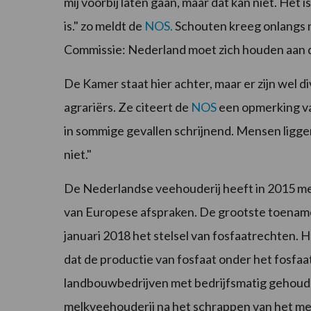
mij voorbij laten gaan, maar dat kan niet. Het 
is." zo meldt de
NOS.
Schouten kreeg onlangs 
Commissie: Nederland moet zich houden aan 
De Kamer staat hier achter, maar er zijn wel 
agrariërs. Ze citeert de
NOS
een opmerking va
in sommige gevallen schrijnend. Mensen liggen 
niet."
De Nederlandse veehouderij heeft in 2015 me
van Europese afspraken. De grootste toename
januari 2018 het stelsel van fosfaatrechten. 
dat de productie van fosfaat onder het fosfaatp
landbouwbedrijven met bedrijfsmatig gehoude
melkveehouderij na het schrappen van het mel