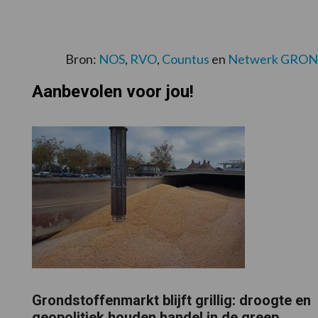
Bron:
NOS
,
RVO
,
Countus
en
Netwerk GRO
Aanbevolen voor jou!
Grondstoffenmarkt blijft grillig: droogte en
geopolitiek houden handel in de greep