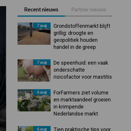
Recent nieuws
Partner nieuws
Primaire
Sidebar
7 aug
Grondstoffenmarkt blijft
grillig: droogte en
geopolitiek houden
handel in de greep
7 aug
De speenhuid: een vaak
onderschatte
risicofactor voor mastitis
6 aug
ForFarmers ziet volume
en marktaandeel groeien
in krimpende
Nederlandse markt
6 aug
Tien praktische tips voor