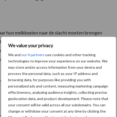
aar hun melkkoeien naar de slacht moeten brengen
itkomen. Veel van deze melkveehouders hebben net
We value your privacy
, maar dus niet de benodigde fosfaatrechten.
We and
our 4 partners
use cookies and other tracking
 investering van de stal zijn hierdoor niet meer terug
technologies to improve your experience on our website. We
may store and/or access information from your device and
process the personal data, such as your IP address and
browsing data, for purposes like providing you with
 een kwestie geworden van het minst slechte senario
personalized ads and content, measuring marketing campaign
effectiveness, analyzing audience insights, collecting precise
geolocation data, and product development. Please note that
your consent will be valid across all our subdomains. You can
change or withdraw your consent at any time by clicking the
eet wat daarna volgt?)