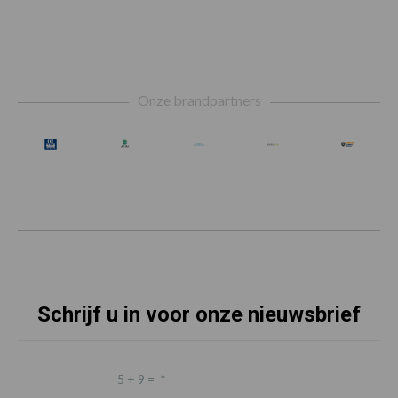
Footer
Onze brandpartners
Schrijf u in voor onze nieuwsbrief
5 + 9 =
*