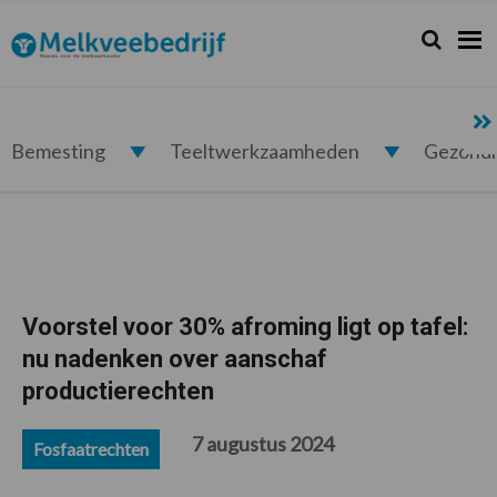
Spring
Door
Spring
Spring
naar
naar
naar
naar
Zoeken...
Zoek
Melkveebedrijf.nl
de
de
de
de
hoofdnavigatie
hoofd
eerste
voettekst
inhoud
sidebar
Bemesting
Teeltwerkzaamheden
Gezond
Voorstel voor 30% afroming ligt op tafel:
nu nadenken over aanschaf
productierechten
7 augustus 2024
Fosfaatrechten