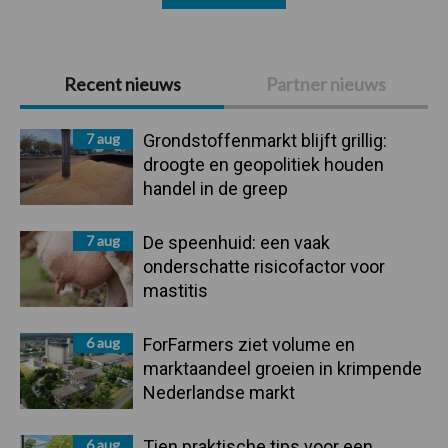
Primaire
Recent nieuws
Partner nieuws
Sidebar
7 aug
Grondstoffenmarkt blijft grillig:
droogte en geopolitiek houden
handel in de greep
7 aug
De speenhuid: een vaak
onderschatte risicofactor voor
mastitis
6 aug
ForFarmers ziet volume en
marktaandeel groeien in krimpende
Nederlandse markt
6 aug
Tien praktische tips voor een