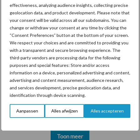
effectiveness, analyzing audience insights, collecting precise
krimpende Nederlandse
geolocation data, and product development. Please note that
markt
your consent will be valid across all our subdomains. You can
change or withdraw your consent at any time by clicking the
“Consent Preferences” button at the bottom of your screen.
Themapagina's
We respect your choices and are committed to providing you
with a transparent and secure browsing experience. The
third-party vendors are processing data for the following
Diergezondheid
Bemesting
Fokkerij
Melkv
purposes and special features: Store and/or access
information on a device, personalized advertising and content,
advertising and content measurement, audience research,
and services development, precise geolocation data, and
identification through device scanning.
Derogatie
Fosfaatrechten
Aanpassen
Alles afwijzen
Alles accepteren
Toon meer