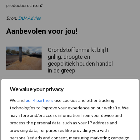
productierechten.”
Bron:
DLV Advies
Aanbevolen voor jou!
Grondstoffenmarkt blijft
grillig: droogte en
geopolitiek houden handel
in de greep
We value your privacy
De speenhuid: een vaak
onderschatte risicofactor
We and
our 4 partners
use cookies and other tracking
voor mastitis
technologies to improve your experience on our website. We
may store and/or access information from your device and
process the personal data, such as your IP address and
browsing data, for purposes like providing you with
ForFarmers ziet volume en
personalized ads and content, measuring marketing campaign
marktaandeel groeien in