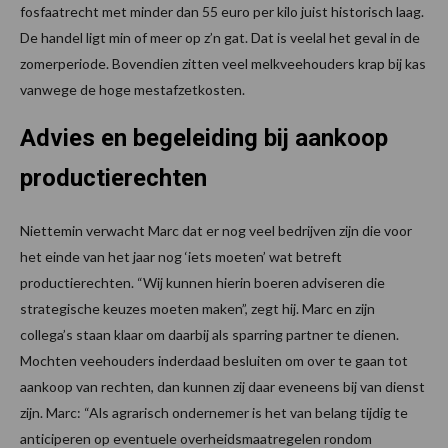
fosfaatrecht met minder dan 55 euro per kilo juist historisch laag.
De handel ligt min of meer op z’n gat. Dat is veelal het geval in de
zomerperiode. Bovendien zitten veel melkveehouders krap bij kas
vanwege de hoge mestafzetkosten.
Advies en begeleiding bij aankoop
productierechten
Niettemin verwacht Marc dat er nog veel bedrijven zijn die voor
het einde van het jaar nog ‘iets moeten’ wat betreft
productierechten. “Wij kunnen hierin boeren adviseren die
strategische keuzes moeten maken”, zegt hij. Marc en zijn
collega’s staan klaar om daarbij als sparring partner te dienen.
Mochten veehouders inderdaad besluiten om over te gaan tot
aankoop van rechten, dan kunnen zij daar eveneens bij van dienst
zijn. Marc: “Als agrarisch ondernemer is het van belang tijdig te
anticiperen op eventuele overheidsmaatregelen rondom