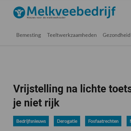
Spring
Door
Spring
Spring
naar
naar
naar
naar
Melkveebedrijf.nl
de
de
de
de
hoofdnavigatie
hoofd
eerste
voettekst
inhoud
sidebar
Bemesting
Teeltwerkzaamheden
Gezondheid
Vrijstelling na lichte to
je niet rijk
Bedrijfsnieuws
Derogatie
Fosfaatrechten