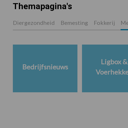
Themapagina's
Diergezondheid
Bemesting
Fokkerij
Me
Ligbox &
Bedrijfsnieuws
Voerhekk