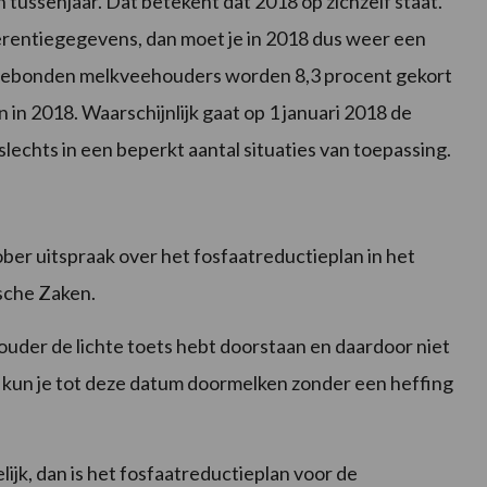
 tussenjaar. Dat betekent dat 2018 op zichzelf staat.
erentiegegevens, dan moet je in 2018 dus weer een
dgebonden melkveehouders worden 8,3 procent gekort
n 2018. Waarschijnlijk gaat op 1 januari 2018 de
slechts in een beperkt aantal situaties van toepassing.
er uitspraak over het fosfaatreductieplan in het
sche Zaken.
houder de lichte toets hebt doorstaan en daardoor niet
, kun je tot deze datum doormelken zonder een heffing
jk, dan is het fosfaatreductieplan voor de