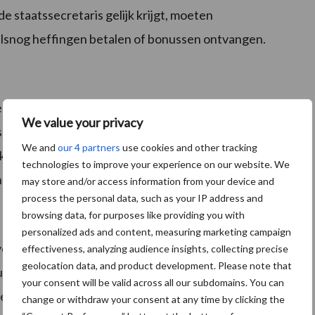
 staatssecretaris gelijk krijgt, moeten
snog heffingen betalen of bonussen ontvangen.
 hoeveel extra GVE’s je had ten opzichte van 2 juli
We value your privacy
4 procent). Over de 5 periodes betaal je met
We and
our 4 partners
use cookies and other tracking
kosten kunnen oplopen tot 480 euro per GVE te veel
technologies to improve your experience on our website. We
den euro’s kwijt zijn.
may store and/or access information from your device and
process the personal data, such as your IP address and
browsing data, for purposes like providing you with
personalized ads and content, measuring marketing campaign
nvol. Want dat betekent voor straks nog meer krimpen
effectiveness, analyzing audience insights, collecting precise
geolocation data, and product development. Please note that
niet rijk als je de lichte toets hebt doorstaan en door
your consent will be valid across all our subdomains. You can
es je bewust van de extra investering in 2018.
change or withdraw your consent at any time by clicking the