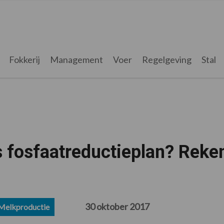
Fokkerij
Management
Voer
Regelgeving
Stal
ets fosfaatreductieplan? Reke
30 oktober 2017
Melkproductie