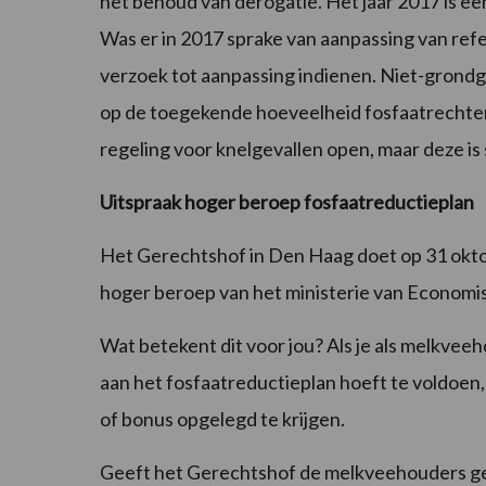
het behoud van derogatie. Het jaar 2017 is een
Was er in 2017 sprake van aanpassing van ref
verzoek tot aanpassing indienen. Niet-gron
op de toegekende hoeveelheid fosfaatrechten i
regeling voor knelgevallen open, maar deze is 
Uitspraak hoger beroep fosfaatreductieplan
Het Gerechtshof in Den Haag doet op 31 oktob
hoger beroep van het ministerie van Economi
Wat betekent dit voor jou? Als je als melkvee
aan het fosfaatreductieplan hoeft te voldoen
of bonus opgelegd te krijgen.
Geeft het Gerechtshof de melkveehouders geli