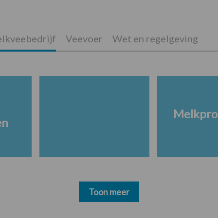
lkveebedrijf
Veevoer
Wet en regelgeving
Melkpro
en
Toon meer