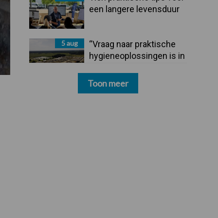
een langere levensduur
5 aug
“Vraag naar praktische
hygieneoplossingen is in
Polen groter dan ooit”
Toon meer