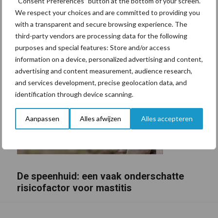
“Consent Preferences” button at the bottom of your screen.
We respect your choices and are committed to providing you
with a transparent and secure browsing experience. The
third-party vendors are processing data for the following
purposes and special features: Store and/or access
information on a device, personalized advertising and content,
advertising and content measurement, audience research,
and services development, precise geolocation data, and
identification through device scanning.
Aanpassen
Alles afwijzen
Alles accepteren
De speenhuid: een vaak onderschatte
risicofactor voor mastitis