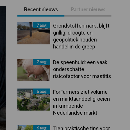
Recent nieuws
Partner nieuws
Primaire
Sidebar
7 aug
Grondstoffenmarkt blijft
grillig: droogte en
geopolitiek houden
handel in de greep
7 aug
De speenhuid: een vaak
onderschatte
risicofactor voor mastitis
6 aug
ForFarmers ziet volume
en marktaandeel groeien
in krimpende
Nederlandse markt
6 aug
Tien praktische tips voor