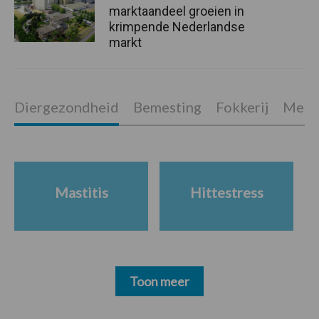
marktaandeel groeien in
krimpende Nederlandse
markt
Diergezondheid
Bemesting
Fokkerij
Melkv
Mastitis
Hittestress
Toon meer