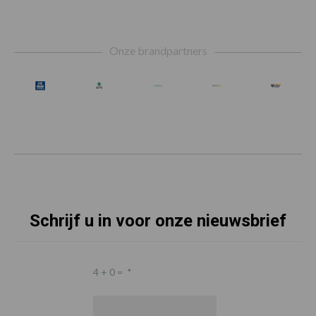
Footer
Onze brandpartners
Schrijf u in voor onze nieuwsbrief
4 + 0 =
*