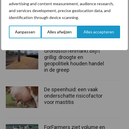
advertising and content measurement, audience research,
Bron: Interprovinciaal Overleg
and services development, precise geolocation data, and
identification through device scanning.
Aanpassen
Alles afwijzen
Alles accepteren
Aanbevolen voor jou!
Grondstoffenmarkt blijft
grillig: droogte en
geopolitiek houden handel
in de greep
De speenhuid: een vaak
onderschatte risicofactor
voor mastitis
ForFarmers ziet volume en