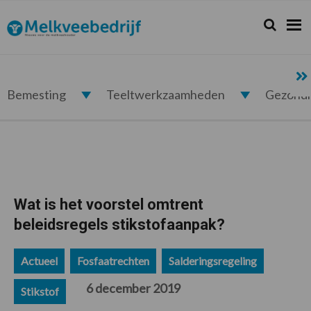
Spring
Door
Spring
Spring
naar
naar
naar
naar
Zoeken...
Zoek
Melkveebedrijf.nl
de
de
de
de
hoofdnavigatie
hoofd
eerste
voettekst
inhoud
sidebar
Bemesting
Teeltwerkzaamheden
Gezond
Wat is het voorstel omtrent
beleidsregels stikstofaanpak?
Actueel
Fosfaatrechten
Salderingsregeling
6 december 2019
Stikstof