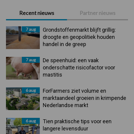
Primaire
Recent nieuws
Partner nieuws
Sidebar
7 aug
Grondstoffenmarkt blijft grillig:
droogte en geopolitiek houden
handel in de greep
7 aug
De speenhuid: een vaak
onderschatte risicofactor voor
mastitis
6 aug
ForFarmers ziet volume en
marktaandeel groeien in krimpende
Nederlandse markt
6 aug
Tien praktische tips voor een
langere levensduur