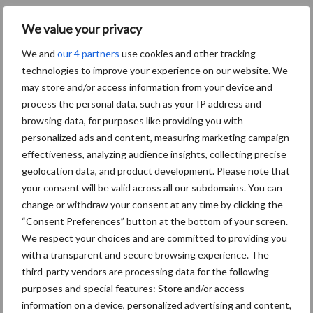
definitie die het Rijk hanteerde. Ook bleek de koppeling met dier-
We value your privacy
en fosfaatrechten – een verantwoordelijkheid van het Rijk – voor
verwarring te zorgen.
We and
our 4 partners
use cookies and other tracking
technologies to improve your experience on our website. We
Provincies beslissen 9 en 10
may store and/or access information from your device and
process the personal data, such as your IP address and
december
browsing data, for purposes like providing you with
personalized ads and content, measuring marketing campaign
Rijk en provincies hebben vervolgens gezamenlijk geconstateerd
effectiveness, analyzing audience insights, collecting precise
dat deze situatie onwenselijk is. In de weken daarna zijn er
geolocation data, and product development. Please note that
juridische analyses uitgevoerd, hebben er diverse gesprekken
your consent will be valid across all our subdomains. You can
plaatsgevonden tussen Rijk en provincies met de verschillende
change or withdraw your consent at any time by clicking the
sectoren. Tot slot zijn casussen uitgebreid onderzocht. Dit heeft
“Consent Preferences” button at the bottom of your screen.
geresulteerd in de herziene set beleidsregels. Deze moeten nog
We respect your choices and are committed to providing you
worden bekrachtigd door de 12 colleges van Gedeputeerde
with a transparent and secure browsing experience. The
third-party vendors are processing data for the following
Staten van de provincies. Naar verwachting gebeurt dat op 9 en
purposes and special features: Store and/or access
10 december aanstaande, waarna de beleidsregels gepubliceerd
information on a device, personalized advertising and content,
worden.