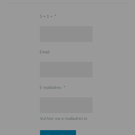
5 + 1 =
*
Email
E-mailadres
*
Vul hier uw e-mailadres in