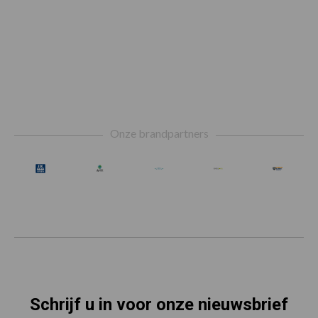
Footer
Onze brandpartners
Schrijf u in voor onze nieuwsbrief