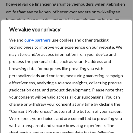
hoeveel van de financieringsruimte veehouders willen gebruiken
om fosfaat aan te kopen, of beter voor andere ontwikkelingen
behouden. Daar mag de sector zich in het algemeen iets meer
bewust van zijn.”
We value your privacy
Bron:
DLV Advies
We and
our 4 partners
use cookies and other tracking
technologies to improve your experience on our website. We
Aanbevolen voor jou!
may store and/or access information from your device and
process the personal data, such as your IP address and
browsing data, for purposes like providing you with
Grondstoffenmarkt blijft
personalized ads and content, measuring marketing campaign
grillig: droogte en
geopolitiek houden handel
effectiveness, analyzing audience insights, collecting precise
in de greep
geolocation data, and product development. Please note that
your consent will be valid across all our subdomains. You can
change or withdraw your consent at any time by clicking the
De speenhuid: een vaak
“Consent Preferences” button at the bottom of your screen.
onderschatte risicofactor
We respect your choices and are committed to providing you
voor mastitis
with a transparent and secure browsing experience. The
third-party vendors are processing data for the following