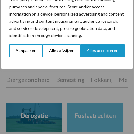
purposes and special features: Store and/or access
information on a device, personalized advertising and content,
ForFarmers ziet volume en
advertising and content measurement, audience research,
marktaandeel groeien in
krimpende Nederlandse
and services development, precise geolocation data, and
markt
identification through device scanning.
Aanpassen
Alles afwijzen
Alles accepteren
Themapagina's
Diergezondheid
Bemesting
Fokkerij
Melkv
Derogatie
Fosfaatrechten