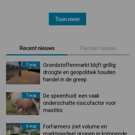
Toon meer
Primaire
Recent nieuws
Partner nieuws
Sidebar
7 aug
Grondstoffenmarkt blijft grillig:
droogte en geopolitiek houden
handel in de greep
7 aug
De speenhuid: een vaak
onderschatte risicofactor voor
mastitis
6 aug
ForFarmers ziet volume en
marktaandeel groeien in krimpende