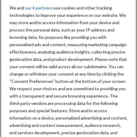
Grondstoffenmarkt blijft
We and
our 4 partners
use cookies and other tracking
grillig: droogte en
technologies to improve your experience on our website. We
geopolitiek houden handel
may store and/or access information from your device and
in de greep
process the personal data, such as your IP address and
browsing data, for purposes like providing you with
personalized ads and content, measuring marketing campaign
De speenhuid: een vaak
effectiveness, analyzing audience insights, collecting precise
onderschatte risicofactor
voor mastitis
geolocation data, and product development. Please note that
your consent will be valid across all our subdomains. You can
change or withdraw your consent at any time by clicking the
“Consent Preferences” button at the bottom of your screen.
ForFarmers ziet volume en
We respect your choices and are committed to providing you
marktaandeel groeien in
with a transparent and secure browsing experience. The
krimpende Nederlandse
third-party vendors are processing data for the following
markt
purposes and special features: Store and/or access
information on a device, personalized advertising and content,
advertising and content measurement, audience research,
and services development, precise geolocation data, and
Themapagina's