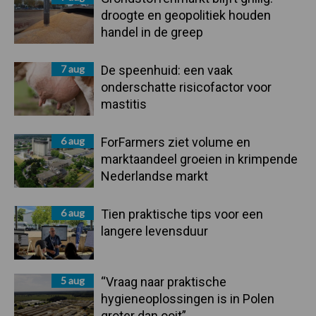
droogte en geopolitiek houden
handel in de greep
7 aug
De speenhuid: een vaak
onderschatte risicofactor voor
mastitis
6 aug
ForFarmers ziet volume en
marktaandeel groeien in krimpende
Nederlandse markt
6 aug
Tien praktische tips voor een
langere levensduur
5 aug
“Vraag naar praktische
hygieneoplossingen is in Polen
groter dan ooit”