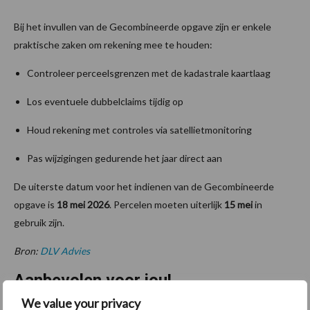
Bij het invullen van de Gecombineerde opgave zijn er enkele
praktische zaken om rekening mee te houden:
Controleer perceelsgrenzen met de kadastrale kaartlaag
Los eventuele dubbelclaims tijdig op
Houd rekening met controles via satellietmonitoring
Pas wijzigingen gedurende het jaar direct aan
De uiterste datum voor het indienen van de Gecombineerde
opgave is
18 mei 2026
. Percelen moeten uiterlijk
15 mei
in
gebruik zijn.
Bron:
DLV Advies
Aanbevolen voor jou!
We value your privacy