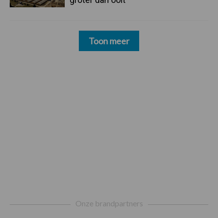
Toon meer
Footer
Onze brandpartners