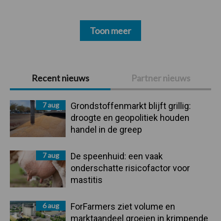
Toon meer
Primaire
Recent nieuws
Partner nieuws
Sidebar
7 aug
Grondstoffenmarkt blijft grillig:
droogte en geopolitiek houden
handel in de greep
7 aug
De speenhuid: een vaak
onderschatte risicofactor voor
mastitis
6 aug
ForFarmers ziet volume en
marktaandeel groeien in krimpende