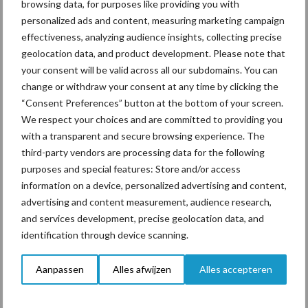
browsing data, for purposes like providing you with
snelheid met verbeteren. Het systeem functioneert slecht en
personalized ads and content, measuring marketing campaign
daarvan mogen onze leden niet de dupe worden. Wij roepen LNV
effectiveness, analyzing audience insights, collecting precise
op om voor meer ICT capaciteit en kortere wachttijden bij RVO
geolocation data, and product development. Please note that
te zorgen”.
your consent will be valid across all our subdomains. You can
change or withdraw your consent at any time by clicking the
Bron:
LTO Nederland
“Consent Preferences” button at the bottom of your screen.
Aanbevolen voor jou!
We respect your choices and are committed to providing you
with a transparent and secure browsing experience. The
third-party vendors are processing data for the following
Grondstoffenmarkt blijft
purposes and special features: Store and/or access
grillig: droogte en
information on a device, personalized advertising and content,
geopolitiek houden handel
advertising and content measurement, audience research,
in de greep
and services development, precise geolocation data, and
identification through device scanning.
De speenhuid: een vaak
onderschatte risicofactor
Aanpassen
Alles afwijzen
Alles accepteren
voor mastitis