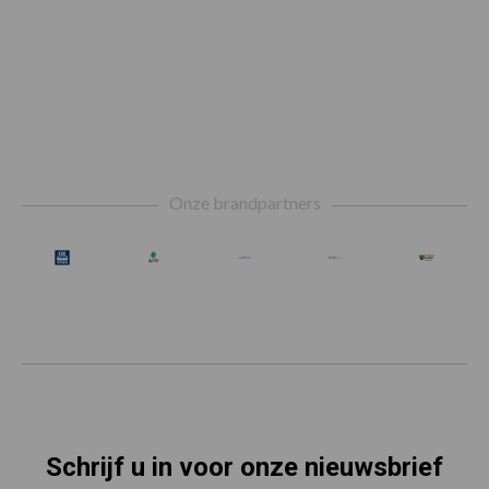
Footer
Onze brandpartners
Schrijf u in voor onze nieuwsbrief