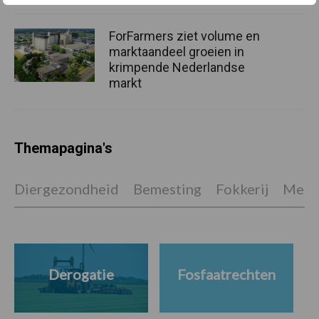
ForFarmers ziet volume en
marktaandeel groeien in
krimpende Nederlandse
markt
Themapagina's
Diergezondheid
Bemesting
Fokkerij
Melkv
Derogatie
Fosfaatrechten