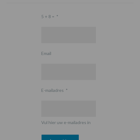
5 + 8 =
*
Email
E-mailadres
*
Vul hier uw e-mailadres in