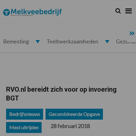
Spring
Door
Spring
Spring
naar
naar
naar
naar
Zoeken...
Zoek
Melkveebedrijf.nl
de
de
de
de
hoofdnavigatie
hoofd
eerste
voettekst
inhoud
sidebar
Bemesting
Teeltwerkzaamheden
Gezond
RVO.nl bereidt zich voor op invoering
BGT
Bedrijfsnieuws
Gecombineerde Opgave
28 februari 2018
Mest uitrijden