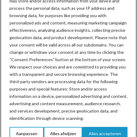
may store and/or access information from your device and
Ligbox &
process the personal data, such as your IP address and
Bedrijfsnieuws
browsing data, for purposes like providing you with
Voerhekken
personalized ads and content, measuring marketing campaign
effectiveness, analyzing audience insights, collecting precise
geolocation data, and product development. Please note that
your consent will be valid across all our subdomains. You can
Toon meer
change or withdraw your consent at any time by clicking the
“Consent Preferences” button at the bottom of your screen.
We respect your choices and are committed to providing you
with a transparent and secure browsing experience. The
Primaire
Recent nieuws
Partner nieuws
third-party vendors are processing data for the following
Sidebar
purposes and special features: Store and/or access
information on a device, personalized advertising and content,
5 aug
“Vraag naar praktische
advertising and content measurement, audience research,
hygieneoplossingen is in Polen
and services development, precise geolocation data, and
groter dan ooit”
identification through device scanning.
5 aug
Drie Franse bedrijven over de grens
Aanpassen
Alles afwijzen
Alles accepteren
van 14.000 kilogram melk