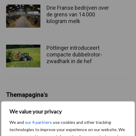
Drie Franse bedrijven over
de grens van 14.000
kilogram melk
Pöttinger introduceert
compacte dubbelrotor-
zwadhark in de hef
Themapagina's
We value your privacy
Diergezondheid
Bemesting
Fokkerij
Melkv
We and
our 4 partners
use cookies and other tracking
technologies to improve your experience on our website. We